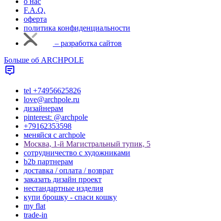
о нас
F.A.Q.
оферта
политика конфиденциальности
– разработка сайтов
Больше об ARCHPOLE
tel +74956625826
love@archpole.ru
дизайнерам
pinterest: @archpole
+79162353598
меняйся с аrchpole
Москва, 1-й Магистральный тупик, 5
cотрудничество с художниками
b2b партнерам
доставка / оплата / возврат
заказать дизайн проект
нестандартные изделия
купи брошку - спаси кошку
my flat
trade-in