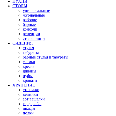
КУХНИ
СТОЛЫ
универсальные
журнальные
рабочие
барные
консоли
рецепции
столешницы
СИДЕНИЯ
стулья
табуреты
барные стулья и табуреты
скамьи
кресла
диваны
пуфы
кровати
ХРАНЕНИЕ
стеллажи
вешалки
арт вешалки
гардеробы
шкафы
полки