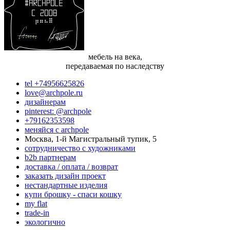
мебель на века,
передаваемая по наследству
tel +74956625826
love@archpole.ru
дизайнерам
pinterest: @archpole
+79162353598
меняйся с аrchpole
Москва, 1-й Магистральный тупик, 5
cотрудничество с художниками
b2b партнерам
доставка / оплата / возврат
заказать дизайн проект
нестандартные изделия
купи брошку - спаси кошку
my flat
trade-in
экологично