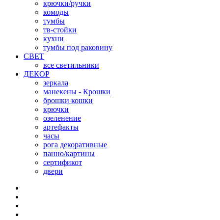
крючки/ручки
комоды
тумбы
тв-стойки
кухни
тумбы под раковину
СВЕТ
все светильники
ДЕКОР
зеркала
манекены - Крошки
брошки кошки
крючки
озеленение
артефакты
часы
рога декоративные
панно/картины
сертификот
двери