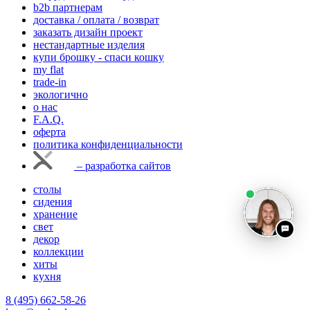
b2b партнерам
доставка / оплата / возврат
заказать дизайн проект
нестандартные изделия
купи брошку - спаси кошку
my flat
trade-in
экологично
о нас
F.A.Q.
оферта
политика конфиденциальности
– разработка сайтов
столы
сидения
хранение
свет
декор
коллекции
хиты
кухня
8 (495) 662-58-26