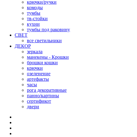
крючки/ручки
комоды
тумбы
тв-стойки
кухни
тумбы под раковину
СВЕТ
все светильники
ДЕКОР
зеркала
манекены - Крошки
брошки кошки
крючки
озеленение
артефакты
часы
рога декоративные
панно/картины
сертификот
двери