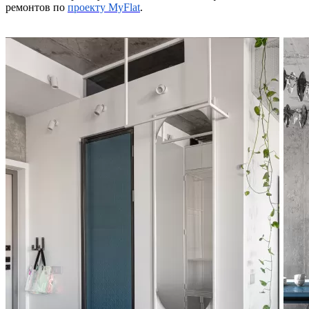
ремонтов по
проекту MyFlat
.