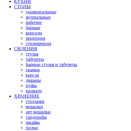
КУХНИ
СТОЛЫ
универсальные
журнальные
рабочие
барные
консоли
рецепции
столешницы
СИДЕНИЯ
стулья
табуреты
барные стулья и табуреты
скамьи
кресла
диваны
пуфы
кровати
ХРАНЕНИЕ
стеллажи
вешалки
арт вешалки
гардеробы
шкафы
полки