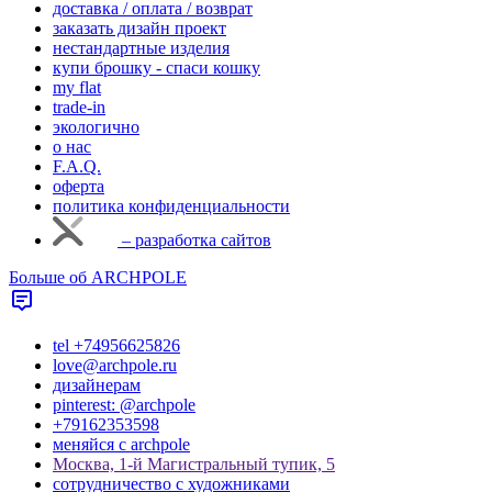
доставка / оплата / возврат
заказать дизайн проект
нестандартные изделия
купи брошку - спаси кошку
my flat
trade-in
экологично
о нас
F.A.Q.
оферта
политика конфиденциальности
– разработка сайтов
Больше об ARCHPOLE
tel +74956625826
love@archpole.ru
дизайнерам
pinterest: @archpole
+79162353598
меняйся с аrchpole
Москва, 1-й Магистральный тупик, 5
cотрудничество с художниками