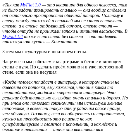
«Так как
MyFlat 1.0
— это квартира для одного человека, там
не было задачи изолировать спальню — она вообще отделена
от остального пространства обычной шторой. Поэтому в
стену между прихожей и спальней мы не стали вставлять
стекло, а в стене, отделяющей санузел, стекло стоит —
чтобы оттуда не проникали запахи и излишняя влажность.
В
MyFlat 1.4
тоже есть стена без стекла — она отделяет
прихожую от кухни» — Константин.
Затем мы штукатурим и шпатлюем стены.
Чаще всего мы работаем с квартирами в бетоне и возводим
стены с нуля. Но сделать проём можно и в уже построенной
стене, если она не несущая.
«Когда человек попадает в интерьер, в котором стены не
доведены до потолка, ему кажется, что он в каком-то
нестандартном, модном и современном интерьере. Это
решение действительно выглядит очень стильно и дорого. Но
при этом оно помогает сэкономить: мы используем меньше
пеноблоков, а возвести такую стену рабочим даже проще,
чем обычную.
Поэтому, если вы общаетесь со строителями,
нужно им преподносить это решение не как
супердизайнерское и сложное в исполнении, а как лёгкое и
быстрое в реализации — иначе они выставят вам