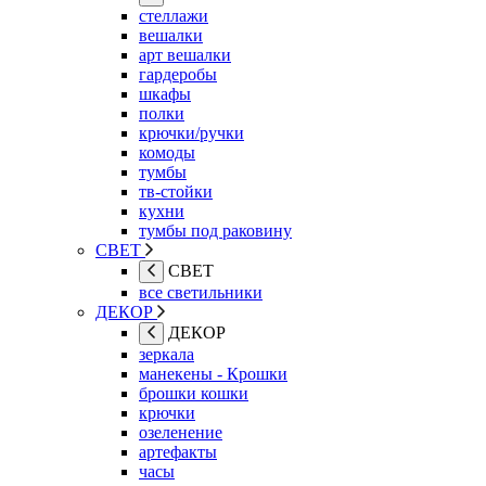
стеллажи
вешалки
арт вешалки
гардеробы
шкафы
полки
крючки/ручки
комоды
тумбы
тв-стойки
кухни
тумбы под раковину
СВЕТ
СВЕТ
все светильники
ДЕКОР
ДЕКОР
зеркала
манекены - Крошки
брошки кошки
крючки
озеленение
артефакты
часы