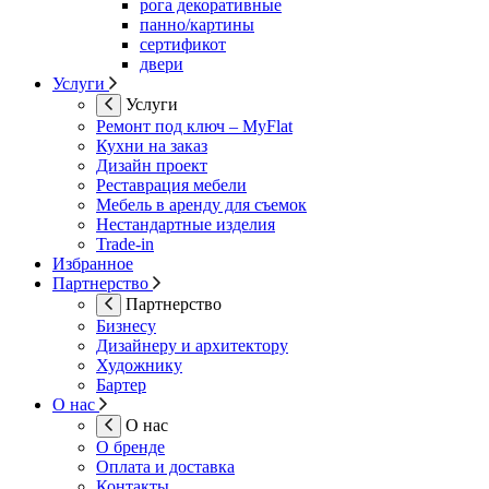
рога декоративные
панно/картины
сертификот
двери
Услуги
Услуги
Ремонт под ключ – MyFlat
Кухни на заказ
Дизайн проект
Реставрация мебели
Мебель в аренду для съемок
Нестандартные изделия
Trade-in
Избранное
Партнерство
Партнерство
Бизнесу
Дизайнеру и архитектору
Художнику
Бартер
О нас
О нас
О бренде
Оплата и доставка
Контакты