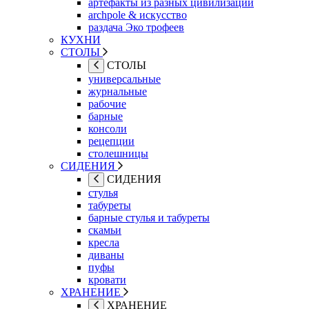
артефакты из разных цивилизаций
archpole & искусство
раздача Эко трофеев
КУХНИ
СТОЛЫ
СТОЛЫ
универсальные
журнальные
рабочие
барные
консоли
рецепции
столешницы
СИДЕНИЯ
СИДЕНИЯ
стулья
табуреты
барные стулья и табуреты
скамьи
кресла
диваны
пуфы
кровати
ХРАНЕНИЕ
ХРАНЕНИЕ