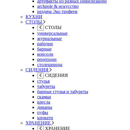
артефакты из разных цивилизаций
archpole & искусство
раздача Эко трофеев
КУХНИ
СТОЛЫ
СТОЛЫ
универсальные
журнальные
рабочие
барные
консоли
рецепции
столешницы
СИДЕНИЯ
СИДЕНИЯ
стулья
табуреты
барные стулья и табуреты
скамьи
кресла
диваны
пуфы
кровати
ХРАНЕНИЕ
ХРАНЕНИЕ