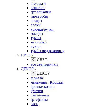
стеллажи
вешалки
арт вешалки
гардеробы
шкафы
полки
крючки/ручки
комоды
тумбы
тв-стойки
кухни
тумбы под раковину
СВЕТ
СВЕТ
все светильники
ДЕКОР
ДЕКОР
зеркала
манекены - Крошки
брошки кошки
крючки
озеленение
артефакты
часы