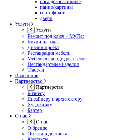
рога декоративные
панно/картины
сертификот
двери
Услуги
Услуги
Ремонт под ключ – MyFlat
Кухни на заказ
Дизайн проект
Реставрация мебели
Мебель в аренду для съемок
Нестандартные изделия
Trade-in
Избранное
Партнерство
Партнерство
Бизнесу
Дизайнеру и архитектору
Художнику
Бартер
О нас
О нас
О бренде
Оплата и доставка
Контакты