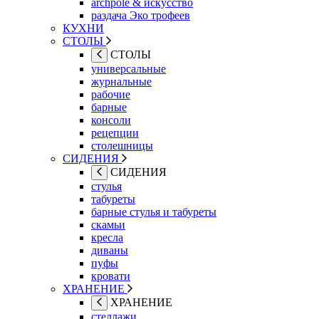
archpole & искусство
раздача Эко трофеев
КУХНИ
СТОЛЫ
СТОЛЫ
универсальные
журнальные
рабочие
барные
консоли
рецепции
столешницы
СИДЕНИЯ
СИДЕНИЯ
стулья
табуреты
барные стулья и табуреты
скамьи
кресла
диваны
пуфы
кровати
ХРАНЕНИЕ
ХРАНЕНИЕ
стеллажи