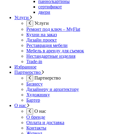
панно/картины
сертификот
двери
Услуги
Услуги
Ремонт под ключ – MyFlat
Кухни на заказ
Дизайн проект
Реставрация мебели
Мебель в аренду для съемок
Нестандартные изделия
Trade-in
Избранное
Партнерство
Партнерство
Бизнесу
Дизайнеру и архитектору
Художнику
Бартер
О нас
О нас
О бренде
Оплата и доставка
Контакты
Журнал