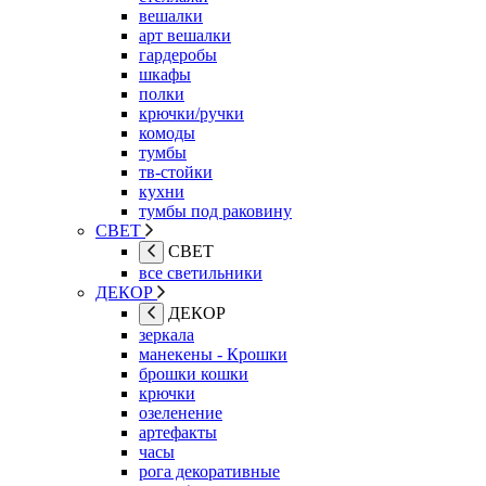
вешалки
арт вешалки
гардеробы
шкафы
полки
крючки/ручки
комоды
тумбы
тв-стойки
кухни
тумбы под раковину
СВЕТ
СВЕТ
все светильники
ДЕКОР
ДЕКОР
зеркала
манекены - Крошки
брошки кошки
крючки
озеленение
артефакты
часы
рога декоративные