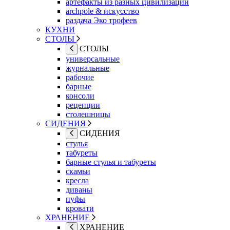
артефакты из разных цивилизаций
archpole & искусство
раздача Эко трофеев
КУХНИ
СТОЛЫ
СТОЛЫ
универсальные
журнальные
рабочие
барные
консоли
рецепции
столешницы
СИДЕНИЯ
СИДЕНИЯ
стулья
табуреты
барные стулья и табуреты
скамьи
кресла
диваны
пуфы
кровати
ХРАНЕНИЕ
ХРАНЕНИЕ