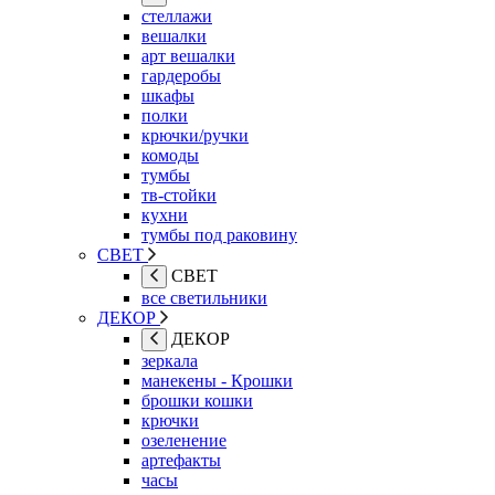
стеллажи
вешалки
арт вешалки
гардеробы
шкафы
полки
крючки/ручки
комоды
тумбы
тв-стойки
кухни
тумбы под раковину
СВЕТ
СВЕТ
все светильники
ДЕКОР
ДЕКОР
зеркала
манекены - Крошки
брошки кошки
крючки
озеленение
артефакты
часы