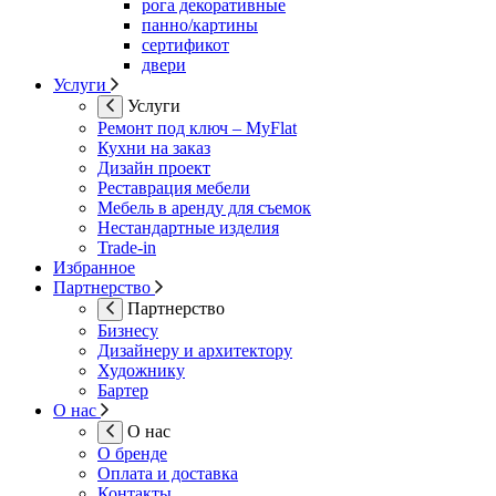
рога декоративные
панно/картины
сертификот
двери
Услуги
Услуги
Ремонт под ключ – MyFlat
Кухни на заказ
Дизайн проект
Реставрация мебели
Мебель в аренду для съемок
Нестандартные изделия
Trade-in
Избранное
Партнерство
Партнерство
Бизнесу
Дизайнеру и архитектору
Художнику
Бартер
О нас
О нас
О бренде
Оплата и доставка
Контакты