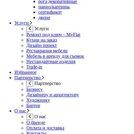
рога декоративные
панно/картины
сертификот
двери
Услуги
Услуги
Ремонт под ключ – MyFlat
Кухни на заказ
Дизайн проект
Реставрация мебели
Мебель в аренду для съемок
Нестандартные изделия
Trade-in
Избранное
Партнерство
Партнерство
Бизнесу
Дизайнеру и архитектору
Художнику
Бартер
О нас
О нас
О бренде
Оплата и доставка
Контакты