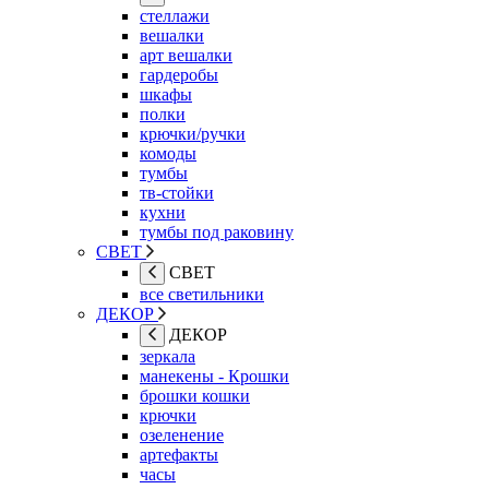
стеллажи
вешалки
арт вешалки
гардеробы
шкафы
полки
крючки/ручки
комоды
тумбы
тв-стойки
кухни
тумбы под раковину
СВЕТ
СВЕТ
все светильники
ДЕКОР
ДЕКОР
зеркала
манекены - Крошки
брошки кошки
крючки
озеленение
артефакты
часы