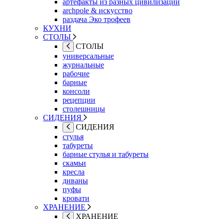
артефакты из разных цивилизаций
archpole & искусство
раздача Эко трофеев
КУХНИ
СТОЛЫ
СТОЛЫ
универсальные
журнальные
рабочие
барные
консоли
рецепции
столешницы
СИДЕНИЯ
СИДЕНИЯ
стулья
табуреты
барные стулья и табуреты
скамьи
кресла
диваны
пуфы
кровати
ХРАНЕНИЕ
ХРАНЕНИЕ