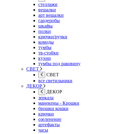
стеллажи
вешалки
арт вешалки
гардеробы
шкафы
полки
крючки/ручки
комоды
тумбы
тв-стойки
кухни
тумбы под раковину
СВЕТ
СВЕТ
все светильники
ДЕКОР
ДЕКОР
зеркала
манекены - Крошки
брошки кошки
крючки
озеленение
артефакты
часы