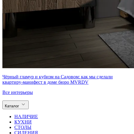
Чёрный гламур и кубизм на Садовом: как мы сделали
квартиру-манифест в доме бюро MVRDV
Все интерьеры
Каталог
НАЛИЧИЕ
КУХНИ
СТОЛЫ
СИДЕНИЯ