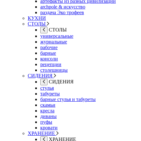
артефакты из разных цивилизаций
archpole & искусство
раздача Эко трофеев
КУХНИ
СТОЛЫ
СТОЛЫ
универсальные
журнальные
рабочие
барные
консоли
рецепции
столешницы
СИДЕНИЯ
СИДЕНИЯ
стулья
табуреты
барные стулья и табуреты
скамьи
кресла
диваны
пуфы
кровати
ХРАНЕНИЕ
ХРАНЕНИЕ