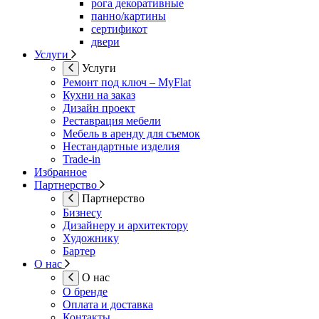
рога декоративные
панно/картины
сертификот
двери
Услуги
Услуги
Ремонт под ключ – MyFlat
Кухни на заказ
Дизайн проект
Реставрация мебели
Мебель в аренду для съемок
Нестандартные изделия
Trade-in
Избранное
Партнерство
Партнерство
Бизнесу
Дизайнеру и архитектору
Художнику
Бартер
О нас
О нас
О бренде
Оплата и доставка
Контакты