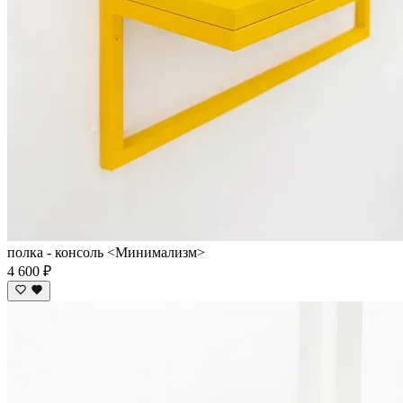
полка - консоль <Минимализм>
4 600 ₽