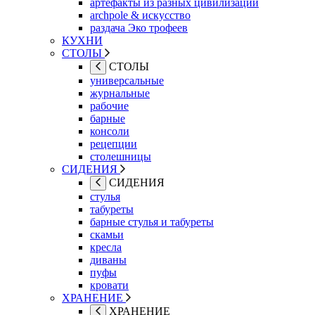
артефакты из разных цивилизаций
archpole & искусство
раздача Эко трофеев
КУХНИ
СТОЛЫ
СТОЛЫ
универсальные
журнальные
рабочие
барные
консоли
рецепции
столешницы
СИДЕНИЯ
СИДЕНИЯ
стулья
табуреты
барные стулья и табуреты
скамьи
кресла
диваны
пуфы
кровати
ХРАНЕНИЕ
ХРАНЕНИЕ