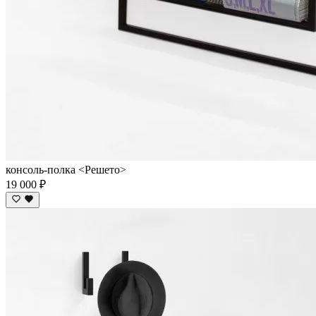
консоль-полка <Решето>
19 000 ₽