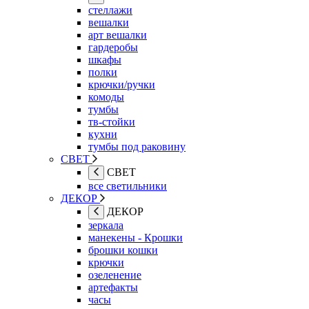
стеллажи
вешалки
арт вешалки
гардеробы
шкафы
полки
крючки/ручки
комоды
тумбы
тв-стойки
кухни
тумбы под раковину
СВЕТ
СВЕТ
все светильники
ДЕКОР
ДЕКОР
зеркала
манекены - Крошки
брошки кошки
крючки
озеленение
артефакты
часы