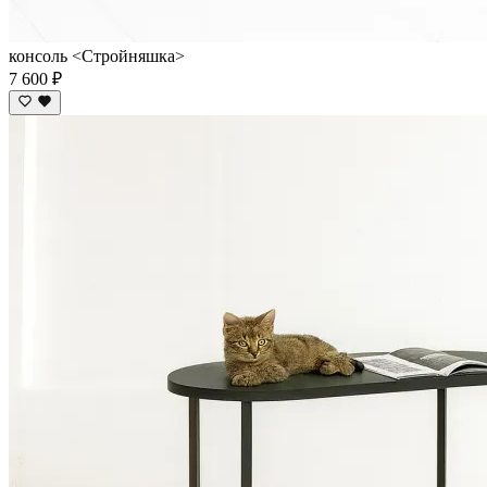
консоль <Стройняшка>
7 600 ₽