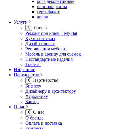
рога декоративные
панно/картины
сертификот
двери
Услуги
Услуги
Ремонт под ключ – MyFlat
Кухни на заказ
Дизайн проект
Реставрация мебели
Мебель в аренду для съемок
Нестандартные изделия
Trade-in
Избранное
Партнерство
Партнерство
Бизнесу
Дизайнеру и архитектору
Художнику
Бартер
О нас
О нас
О бренде
Оплата и доставка
Контакты