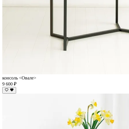
консоль <Овале>
9 600 ₽