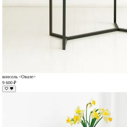
консоль <Овале>
9 600 ₽