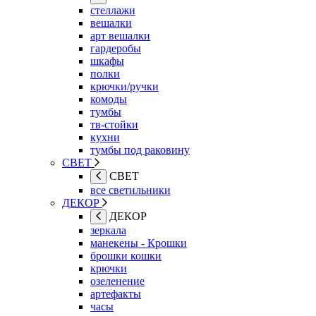
стеллажи
вешалки
арт вешалки
гардеробы
шкафы
полки
крючки/ручки
комоды
тумбы
тв-стойки
кухни
тумбы под раковину
СВЕТ
СВЕТ
все светильники
ДЕКОР
ДЕКОР
зеркала
манекены - Крошки
брошки кошки
крючки
озеленение
артефакты
часы