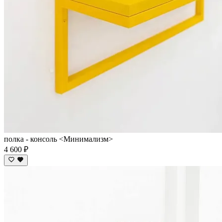
полка - консоль <Минимализм>
4 600 ₽