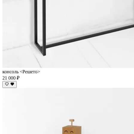
консоль <Решето>
21 000 ₽