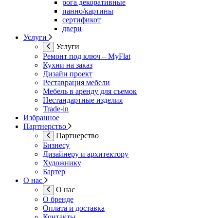
рога декоративные
панно/картины
сертификот
двери
Услуги
Услуги
Ремонт под ключ – MyFlat
Кухни на заказ
Дизайн проект
Реставрация мебели
Мебель в аренду для съемок
Нестандартные изделия
Trade-in
Избранное
Партнерство
Партнерство
Бизнесу
Дизайнеру и архитектору
Художнику
Бартер
О нас
О нас
О бренде
Оплата и доставка
Контакты