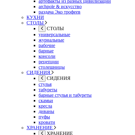
артефакты из разных цивилизаций
archpole & искусство
раздача Эко трофеев
КУХНИ
СТОЛЫ
СТОЛЫ
универсальные
журнальные
рабочие
барные
консоли
рецепции
столешницы
СИДЕНИЯ
СИДЕНИЯ
стулья
табуреты
барные стулья и табуреты
скамьи
кресла
диваны
пуфы
кровати
ХРАНЕНИЕ
ХРАНЕНИЕ