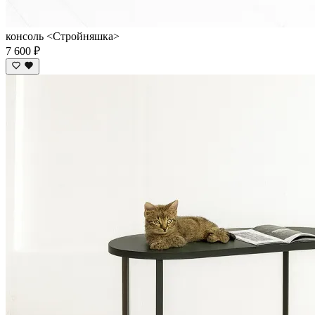
консоль <Стройняшка>
7 600 ₽