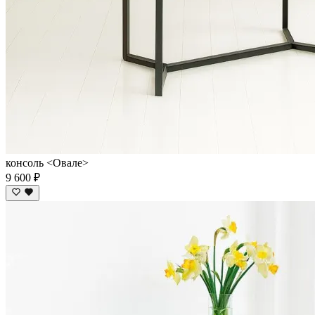
консоль <Овале>
9 600 ₽