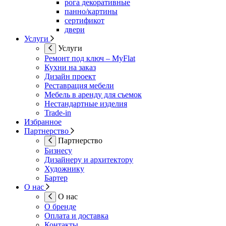
рога декоративные
панно/картины
сертификот
двери
Услуги
Услуги
Ремонт под ключ – MyFlat
Кухни на заказ
Дизайн проект
Реставрация мебели
Мебель в аренду для съемок
Нестандартные изделия
Trade-in
Избранное
Партнерство
Партнерство
Бизнесу
Дизайнеру и архитектору
Художнику
Бартер
О нас
О нас
О бренде
Оплата и доставка
Контакты