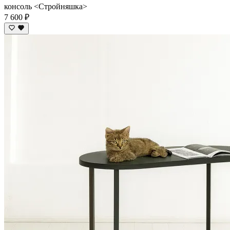
консоль <Стройняшка>
7 600 ₽