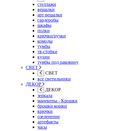
стеллажи
вешалки
арт вешалки
гардеробы
шкафы
полки
крючки/ручки
комоды
тумбы
тв-стойки
кухни
тумбы под раковину
СВЕТ
СВЕТ
все светильники
ДЕКОР
ДЕКОР
зеркала
манекены - Крошки
брошки кошки
крючки
озеленение
артефакты
часы