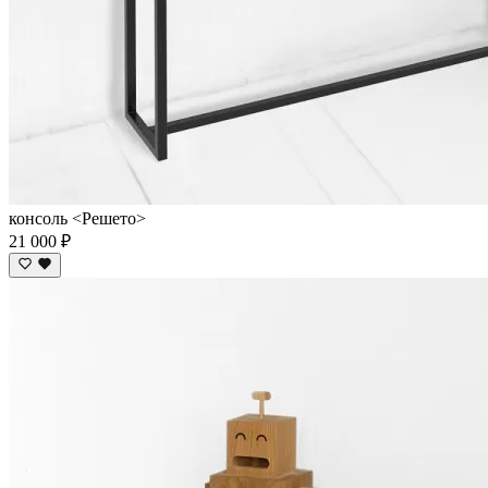
консоль <Решето>
21 000 ₽