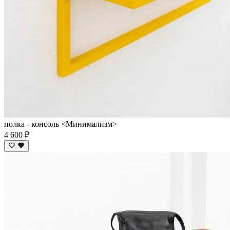
полка - консоль <Минимализм>
4 600 ₽