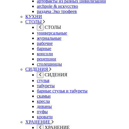
артефакты из разных цивилизаций
archpole & искусство
раздача Эко трофеев
КУХНИ
СТОЛЫ
СТОЛЫ
универсальные
журнальные
рабочие
барные
консоли
рецепции
столешницы
СИДЕНИЯ
СИДЕНИЯ
стулья
табуреты
барные стулья и табуреты
скамьи
кресла
диваны
пуфы
кровати
ХРАНЕНИЕ
ХРАНЕНИЕ