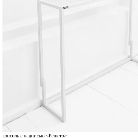
консоль с надписью <Решето>