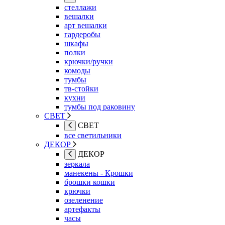
стеллажи
вешалки
арт вешалки
гардеробы
шкафы
полки
крючки/ручки
комоды
тумбы
тв-стойки
кухни
тумбы под раковину
СВЕТ
СВЕТ
все светильники
ДЕКОР
ДЕКОР
зеркала
манекены - Крошки
брошки кошки
крючки
озеленение
артефакты
часы