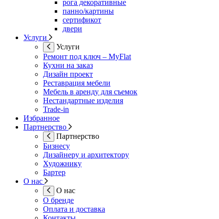
рога декоративные
панно/картины
сертификот
двери
Услуги
Услуги
Ремонт под ключ – MyFlat
Кухни на заказ
Дизайн проект
Реставрация мебели
Мебель в аренду для съемок
Нестандартные изделия
Trade-in
Избранное
Партнерство
Партнерство
Бизнесу
Дизайнеру и архитектору
Художнику
Бартер
О нас
О нас
О бренде
Оплата и доставка
Контакты