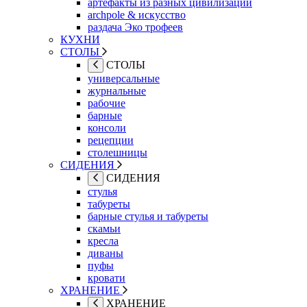
артефакты из разных цивилизаций
archpole & искусство
раздача Эко трофеев
КУХНИ
СТОЛЫ
СТОЛЫ
универсальные
журнальные
рабочие
барные
консоли
рецепции
столешницы
СИДЕНИЯ
СИДЕНИЯ
стулья
табуреты
барные стулья и табуреты
скамьи
кресла
диваны
пуфы
кровати
ХРАНЕНИЕ
ХРАНЕНИЕ