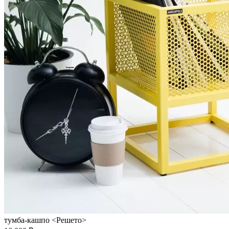
тумба-кашпо <Решето>