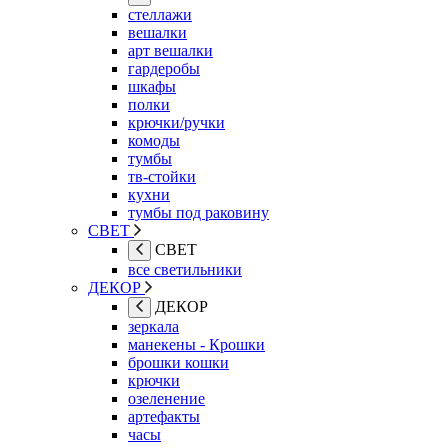
стеллажи
вешалки
арт вешалки
гардеробы
шкафы
полки
крючки/ручки
комоды
тумбы
тв-стойки
кухни
тумбы под раковину
СВЕТ
СВЕТ
все светильники
ДЕКОР
ДЕКОР
зеркала
манекены - Крошки
брошки кошки
крючки
озеленение
артефакты
часы