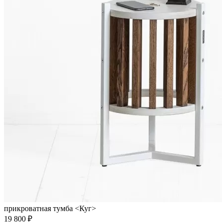
прикроватная тумба <Куг>
19 800 ₽