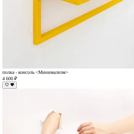
полка - консоль <Минимализм>
4 600 ₽