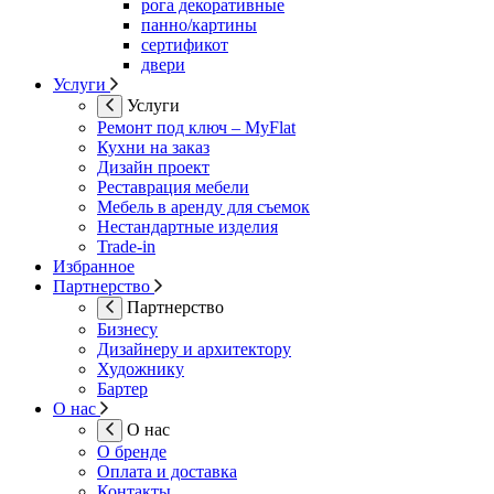
рога декоративные
панно/картины
сертификот
двери
Услуги
Услуги
Ремонт под ключ – MyFlat
Кухни на заказ
Дизайн проект
Реставрация мебели
Мебель в аренду для съемок
Нестандартные изделия
Trade-in
Избранное
Партнерство
Партнерство
Бизнесу
Дизайнеру и архитектору
Художнику
Бартер
О нас
О нас
О бренде
Оплата и доставка
Контакты