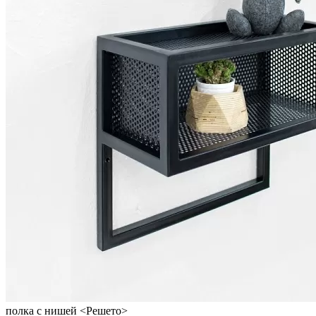
полка с нишей <Решето>