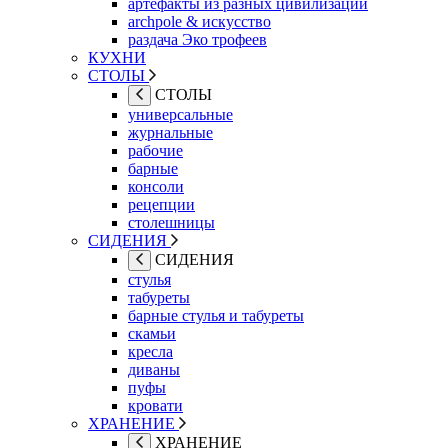
артефакты из разных цивилизаций
archpole & искусство
раздача Эко трофеев
КУХНИ
СТОЛЫ
СТОЛЫ
универсальные
журнальные
рабочие
барные
консоли
рецепции
столешницы
СИДЕНИЯ
СИДЕНИЯ
стулья
табуреты
барные стулья и табуреты
скамьи
кресла
диваны
пуфы
кровати
ХРАНЕНИЕ
ХРАНЕНИЕ