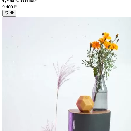
тумба <Лесенка>
9 400 ₽