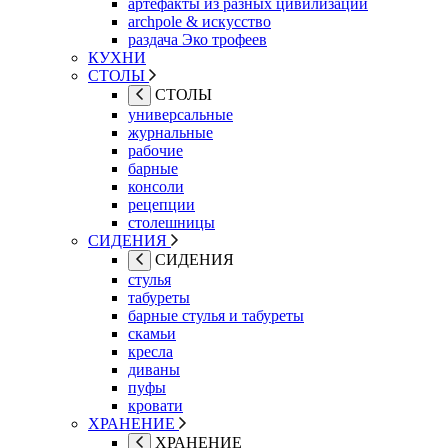
артефакты из разных цивилизаций
archpole & искусство
раздача Эко трофеев
КУХНИ
СТОЛЫ
СТОЛЫ
универсальные
журнальные
рабочие
барные
консоли
рецепции
столешницы
СИДЕНИЯ
СИДЕНИЯ
стулья
табуреты
барные стулья и табуреты
скамьи
кресла
диваны
пуфы
кровати
ХРАНЕНИЕ
ХРАНЕНИЕ