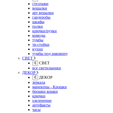
стеллажи
вешалки
арт вешалки
гардеробы
шкафы
полки
крючки/ручки
комоды
тумбы
тв-стойки
кухни
тумбы под раковину
СВЕТ
СВЕТ
все светильники
ДЕКОР
ДЕКОР
зеркала
манекены - Крошки
брошки кошки
крючки
озеленение
артефакты
часы