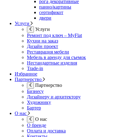
рога декоративные
панно/картины
сертификот
двери
Услуги
Услуги
Ремонт под ключ – MyFlat
Кухни на заказ
Дизайн проект
Реставрация мебели
Мебель в аренду для съемок
Нестандартные изделия
Trade-in
Избранное
Партнерство
Партнерство
Бизнесу
Дизайнеру и архитектору
Художнику
Бартер
О нас
О нас
О бренде
Оплата и доставка
Контакты