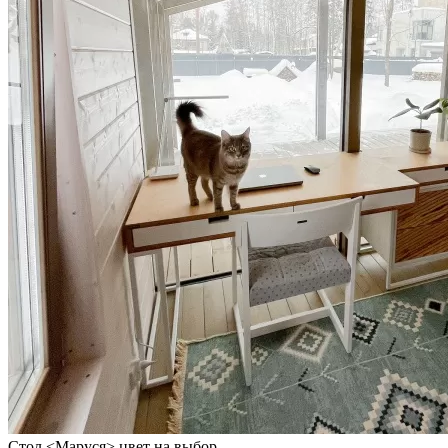
Стол <Маруся> цвет на выбор