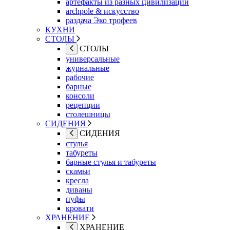
артефакты из разных цивилизаций
archpole & искусство
раздача Эко трофеев
КУХНИ
СТОЛЫ
СТОЛЫ
универсальные
журнальные
рабочие
барные
консоли
рецепции
столешницы
СИДЕНИЯ
СИДЕНИЯ
стулья
табуреты
барные стулья и табуреты
скамьи
кресла
диваны
пуфы
кровати
ХРАНЕНИЕ
ХРАНЕНИЕ