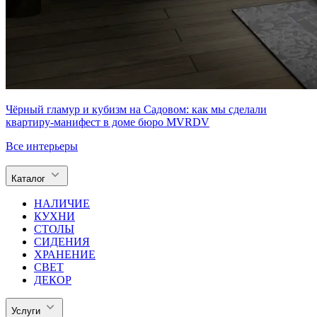
Чёрный гламур и кубизм на Садовом: как мы сделали
квартиру-манифест в доме бюро MVRDV
Все интерьеры
Каталог
НАЛИЧИЕ
КУХНИ
СТОЛЫ
СИДЕНИЯ
ХРАНЕНИЕ
СВЕТ
ДЕКОР
Услуги