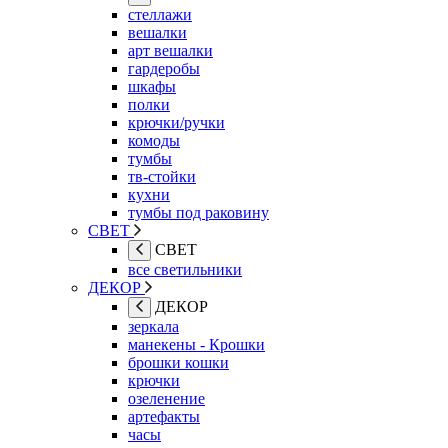
стеллажи
вешалки
арт вешалки
гардеробы
шкафы
полки
крючки/ручки
комоды
тумбы
тв-стойки
кухни
тумбы под раковину
СВЕТ
СВЕТ
все светильники
ДЕКОР
ДЕКОР
зеркала
манекены - Крошки
брошки кошки
крючки
озеленение
артефакты
часы