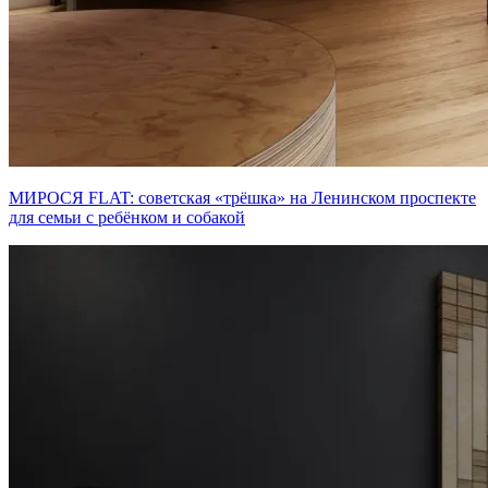
МИРОСЯ FLAT: советская «трёшка» на Ленинском проспекте
для семьи с ребёнком и собакой