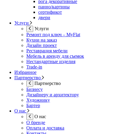
рога декоративные
панно/картины
сертификот
двери
Услуги
Услуги
Ремонт под ключ – MyFlat
Кухни на заказ
Дизайн проект
Реставрация мебели
Мебель в аренду для съемок
Нестандартные изделия
Trade-in
Избранное
Партнерство
Партнерство
Бизнесу
Дизайнеру и архитектору
Художнику
Бартер
О нас
О нас
О бренде
Оплата и доставка
Контакты