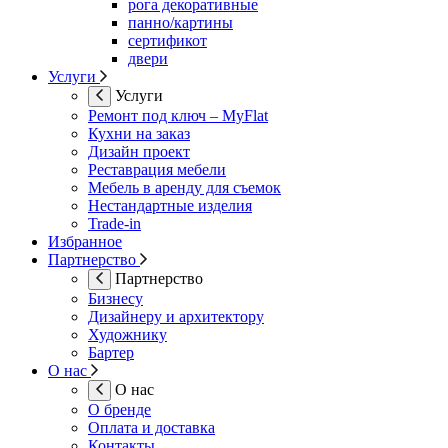
рога декоративные
панно/картины
сертификот
двери
Услуги
Услуги
Ремонт под ключ – MyFlat
Кухни на заказ
Дизайн проект
Реставрация мебели
Мебель в аренду для съемок
Нестандартные изделия
Trade-in
Избранное
Партнерство
Партнерство
Бизнесу
Дизайнеру и архитектору
Художнику
Бартер
О нас
О нас
О бренде
Оплата и доставка
Контакты