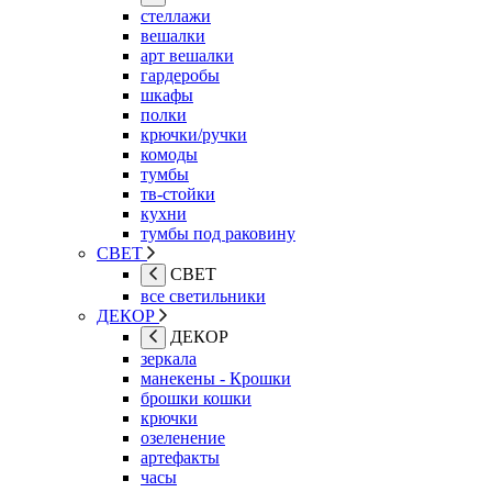
стеллажи
вешалки
арт вешалки
гардеробы
шкафы
полки
крючки/ручки
комоды
тумбы
тв-стойки
кухни
тумбы под раковину
СВЕТ
СВЕТ
все светильники
ДЕКОР
ДЕКОР
зеркала
манекены - Крошки
брошки кошки
крючки
озеленение
артефакты
часы