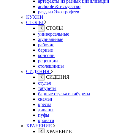
артефакты из разных цивилизаций
archpole & искусство
раздача Эко трофеев
КУХНИ
СТОЛЫ
СТОЛЫ
универсальные
журнальные
рабочие
барные
консоли
рецепции
столешницы
СИДЕНИЯ
СИДЕНИЯ
стулья
табуреты
барные стулья и табуреты
скамьи
кресла
диваны
пуфы
кровати
ХРАНЕНИЕ
ХРАНЕНИЕ