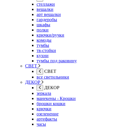
стеллажи
вешалки
арт вешалки
гардеробы
шкафы
полки
крючки/ручки
комоды
тумбы
тв-стойки
кухни
тумбы под раковину
СВЕТ
СВЕТ
все светильники
ДЕКОР
ДЕКОР
зеркала
манекены - Крошки
брошки кошки
крючки
озеленение
артефакты
часы