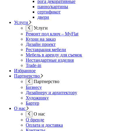
рога декоративные
панно/картины
сертификот
двери
Услуги
Услуги
Ремонт под ключ – MyFlat
Кухни на заказ
Дизайн проект
Реставрация мебели
Мебель в аренду для съемок
Нестандартные изделия
Trade-in
Избранное
Партнерство
Партнерство
Бизнесу
Дизайнеру и архитектору
Художнику
Бартер
О нас
О нас
О бренде
Оплата и доставка
Контакты