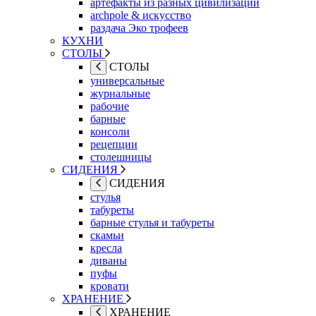
артефакты из разных цивилизаций
archpole & искусство
раздача Эко трофеев
КУХНИ
СТОЛЫ
СТОЛЫ
универсальные
журнальные
рабочие
барные
консоли
рецепции
столешницы
СИДЕНИЯ
СИДЕНИЯ
стулья
табуреты
барные стулья и табуреты
скамьи
кресла
диваны
пуфы
кровати
ХРАНЕНИЕ
ХРАНЕНИЕ