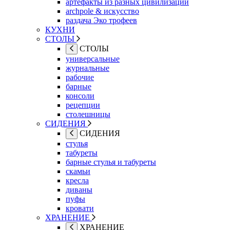
артефакты из разных цивилизаций
archpole & искусство
раздача Эко трофеев
КУХНИ
СТОЛЫ
СТОЛЫ
универсальные
журнальные
рабочие
барные
консоли
рецепции
столешницы
СИДЕНИЯ
СИДЕНИЯ
стулья
табуреты
барные стулья и табуреты
скамьи
кресла
диваны
пуфы
кровати
ХРАНЕНИЕ
ХРАНЕНИЕ