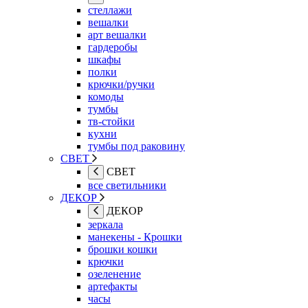
стеллажи
вешалки
арт вешалки
гардеробы
шкафы
полки
крючки/ручки
комоды
тумбы
тв-стойки
кухни
тумбы под раковину
СВЕТ
СВЕТ
все светильники
ДЕКОР
ДЕКОР
зеркала
манекены - Крошки
брошки кошки
крючки
озеленение
артефакты
часы