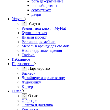
рога декоративные
панно/картины
сертификот
двери
Услуги
Услуги
Ремонт под ключ – MyFlat
Кухни на заказ
Дизайн проект
Реставрация мебели
Мебель в аренду для съемок
Нестандартные изделия
Trade-in
Избранное
Партнерство
Партнерство
Бизнесу
Дизайнеру и архитектору
Художнику
Бартер
О нас
О нас
О бренде
Оплата и доставка
Контакты