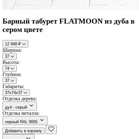
Барный табурет FLATMOON из дуба в
сером цвете
12 948 ₽
Ширина:
37
Высота:
74
Глубина:
37
Габариты:
37х74х37
Отделка дерева:
дуб - серый
Отделка металла:
черный RAL 9005
Добавить в корзину