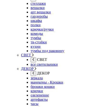
стеллажи
вешалки
арт вешалки
гардеробы
шкафы
полки
крючки/ручки
комоды
тумбы
тв-стойки
кухни
тумбы под раковину
СВЕТ
СВЕТ
все светильники
ДЕКОР
ДЕКОР
зеркала
манекены - Крошки
брошки кошки
крючки
озеленение
артефакты
часы