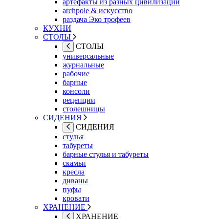
артефакты из разных цивилизаций
archpole & искусство
раздача Эко трофеев
КУХНИ
СТОЛЫ
СТОЛЫ
универсальные
журнальные
рабочие
барные
консоли
рецепции
столешницы
СИДЕНИЯ
СИДЕНИЯ
стулья
табуреты
барные стулья и табуреты
скамьи
кресла
диваны
пуфы
кровати
ХРАНЕНИЕ
ХРАНЕНИЕ