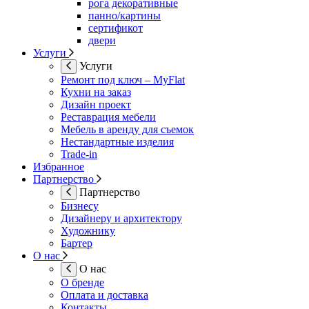
рога декоративные
панно/картины
сертификот
двери
Услуги
Услуги
Ремонт под ключ – MyFlat
Кухни на заказ
Дизайн проект
Реставрация мебели
Мебель в аренду для съемок
Нестандартные изделия
Trade-in
Избранное
Партнерство
Партнерство
Бизнесу
Дизайнеру и архитектору
Художнику
Бартер
О нас
О нас
О бренде
Оплата и доставка
Контакты