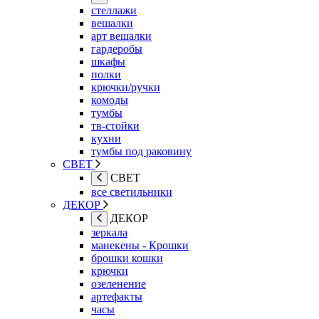
стеллажи
вешалки
арт вешалки
гардеробы
шкафы
полки
крючки/ручки
комоды
тумбы
тв-стойки
кухни
тумбы под раковину
СВЕТ
СВЕТ
все светильники
ДЕКОР
ДЕКОР
зеркала
манекены - Крошки
брошки кошки
крючки
озеленение
артефакты
часы