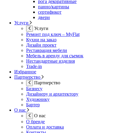
рога декоративные
панно/картины
сертификот
двери
Услуги
Услуги
Ремонт под ключ – MyFlat
Кухни на заказ
Дизайн проект
Реставрация мебели
Мебель в аренду для съемок
Нестандартные изделия
Trade-in
Избранное
Партнерство
Партнерство
Бизнесу
Дизайнеру и архитектору
Художнику
Бартер
О нас
О нас
О бренде
Оплата и доставка
Контакты