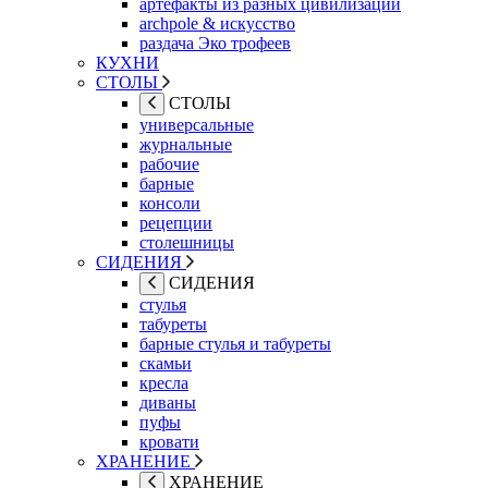
артефакты из разных цивилизаций
archpole & искусство
раздача Эко трофеев
КУХНИ
СТОЛЫ
СТОЛЫ
универсальные
журнальные
рабочие
барные
консоли
рецепции
столешницы
СИДЕНИЯ
СИДЕНИЯ
стулья
табуреты
барные стулья и табуреты
скамьи
кресла
диваны
пуфы
кровати
ХРАНЕНИЕ
ХРАНЕНИЕ