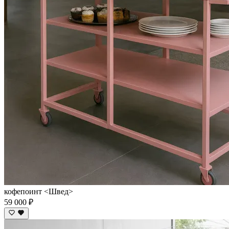
кофепоинт <Швед>
59 000 ₽