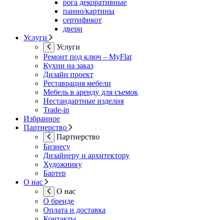
рога декоративные
панно/картины
сертификот
двери
Услуги
Услуги
Ремонт под ключ – MyFlat
Кухни на заказ
Дизайн проект
Реставрация мебели
Мебель в аренду для съемок
Нестандартные изделия
Trade-in
Избранное
Партнерство
Партнерство
Бизнесу
Дизайнеру и архитектору
Художнику
Бартер
О нас
О нас
О бренде
Оплата и доставка
Контакты