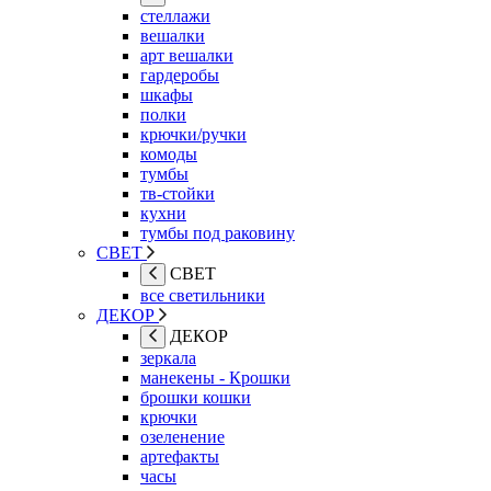
стеллажи
вешалки
арт вешалки
гардеробы
шкафы
полки
крючки/ручки
комоды
тумбы
тв-стойки
кухни
тумбы под раковину
СВЕТ
СВЕТ
все светильники
ДЕКОР
ДЕКОР
зеркала
манекены - Крошки
брошки кошки
крючки
озеленение
артефакты
часы