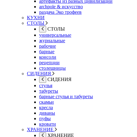
артефакты из разных цивилизаций
archpole & искусство
раздача Эко трофеев
КУХНИ
СТОЛЫ
СТОЛЫ
универсальные
журнальные
рабочие
барные
консоли
рецепции
столешницы
СИДЕНИЯ
СИДЕНИЯ
стулья
табуреты
барные стулья и табуреты
скамьи
кресла
диваны
пуфы
кровати
ХРАНЕНИЕ
ХРАНЕНИЕ