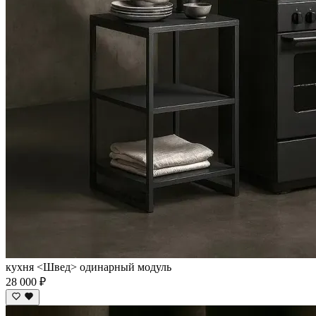
кухня <Швед> одинарный модуль
28 000 ₽