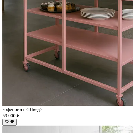
кофепоинт <Швед>
59 000 ₽