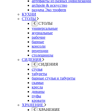
артефакты из разных цивилизаций
archpole & искусство
раздача Эко трофеев
КУХНИ
СТОЛЫ
СТОЛЫ
универсальные
журнальные
рабочие
барные
консоли
рецепции
столешницы
СИДЕНИЯ
СИДЕНИЯ
стулья
табуреты
барные стулья и табуреты
скамьи
кресла
диваны
пуфы
кровати
ХРАНЕНИЕ
ХРАНЕНИЕ