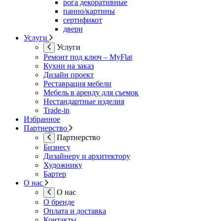
рога декоративные
панно/картины
сертификот
двери
Услуги
Услуги
Ремонт под ключ – MyFlat
Кухни на заказ
Дизайн проект
Реставрация мебели
Мебель в аренду для съемок
Нестандартные изделия
Trade-in
Избранное
Партнерство
Партнерство
Бизнесу
Дизайнеру и архитектору
Художнику
Бартер
О нас
О нас
О бренде
Оплата и доставка
Контакты