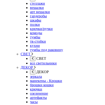
стеллажи
вешалки
арт вешалки
гардеробы
шкафы
полки
крючки/ручки
комоды
тумбы
тв-стойки
кухни
тумбы под раковину
СВЕТ
СВЕТ
все светильники
ДЕКОР
ДЕКОР
зеркала
манекены - Крошки
брошки кошки
крючки
озеленение
артефакты
часы