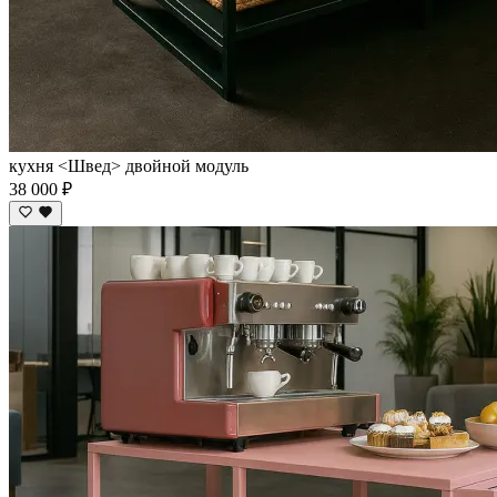
кухня <Швед> двойной модуль
38 000 ₽