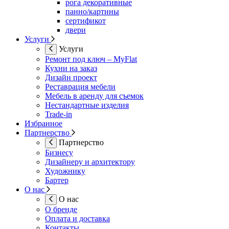
рога декоративные
панно/картины
сертификот
двери
Услуги
Услуги
Ремонт под ключ – MyFlat
Кухни на заказ
Дизайн проект
Реставрация мебели
Мебель в аренду для съемок
Нестандартные изделия
Trade-in
Избранное
Партнерство
Партнерство
Бизнесу
Дизайнеру и архитектору
Художнику
Бартер
О нас
О нас
О бренде
Оплата и доставка
Контакты