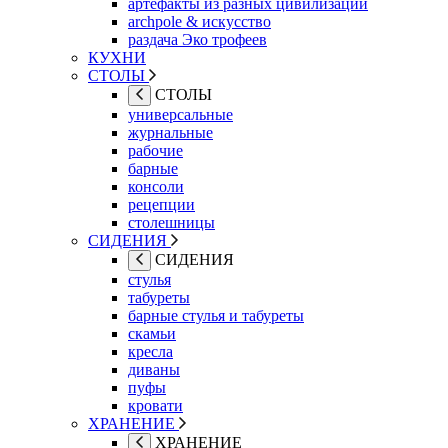
артефакты из разных цивилизаций
archpole & искусство
раздача Эко трофеев
КУХНИ
СТОЛЫ
СТОЛЫ
универсальные
журнальные
рабочие
барные
консоли
рецепции
столешницы
СИДЕНИЯ
СИДЕНИЯ
стулья
табуреты
барные стулья и табуреты
скамьи
кресла
диваны
пуфы
кровати
ХРАНЕНИЕ
ХРАНЕНИЕ