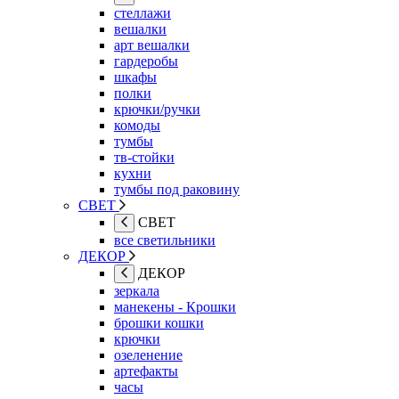
стеллажи
вешалки
арт вешалки
гардеробы
шкафы
полки
крючки/ручки
комоды
тумбы
тв-стойки
кухни
тумбы под раковину
СВЕТ
СВЕТ
все светильники
ДЕКОР
ДЕКОР
зеркала
манекены - Крошки
брошки кошки
крючки
озеленение
артефакты
часы