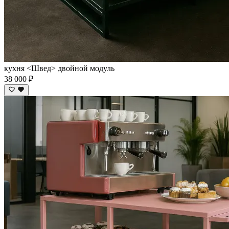
кухня <Швед> двойной модуль
38 000 ₽