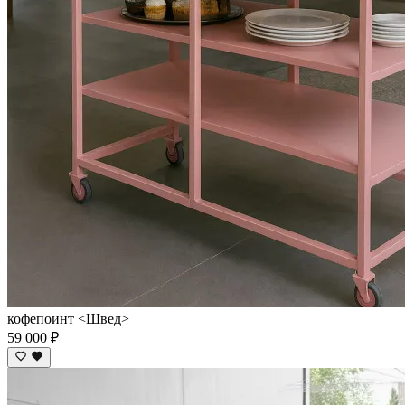
кофепоинт <Швед>
59 000 ₽