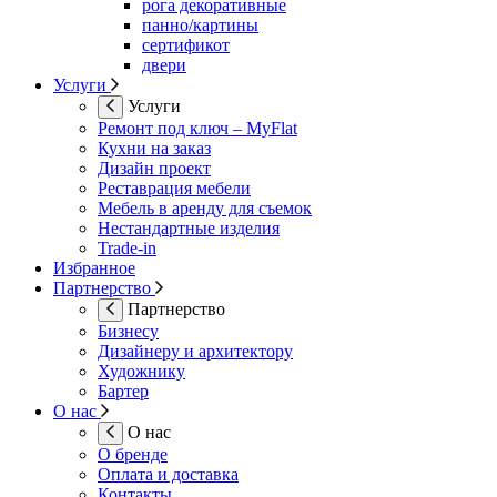
рога декоративные
панно/картины
сертификот
двери
Услуги
Услуги
Ремонт под ключ – MyFlat
Кухни на заказ
Дизайн проект
Реставрация мебели
Мебель в аренду для съемок
Нестандартные изделия
Trade-in
Избранное
Партнерство
Партнерство
Бизнесу
Дизайнеру и архитектору
Художнику
Бартер
О нас
О нас
О бренде
Оплата и доставка
Контакты