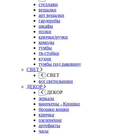
стеллажи
вешалки
арт вешалки
гардеробы
шкафы
полки
крючки/ручки
комоды
тумбы
тв-стойки
кухни
тумбы под раковину
СВЕТ
СВЕТ
все светильники
ДЕКОР
ДЕКОР
зеркала
манекены - Крошки
брошки кошки
крючки
озеленение
артефакты
часы