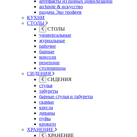
артефакты из разных цивилизаций
archpole & искусство
раздача Эко трофеев
КУХНИ
СТОЛЫ
СТОЛЫ
универсальные
журнальные
рабочие
барные
консоли
рецепции
столешницы
СИДЕНИЯ
СИДЕНИЯ
стулья
табуреты
барные стулья и табуреты
скамьи
кресла
диваны
пуфы
кровати
ХРАНЕНИЕ
ХРАНЕНИЕ