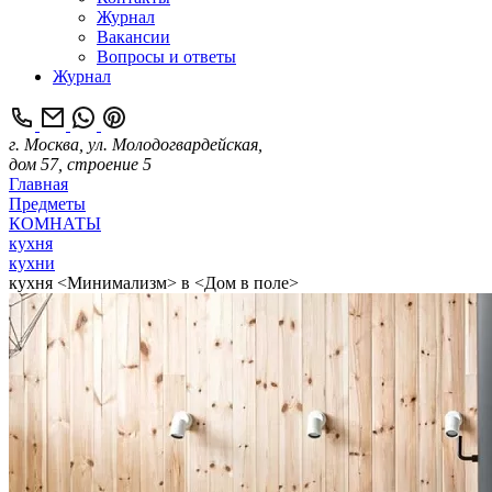
Журнал
Вакансии
Вопросы и ответы
Журнал
г. Москва, ул. Молодогвардейская,
дом 57, строение 5
Главная
Предметы
КОМНАТЫ
кухня
кухни
кухня <Минимализм> в <Дом в поле>