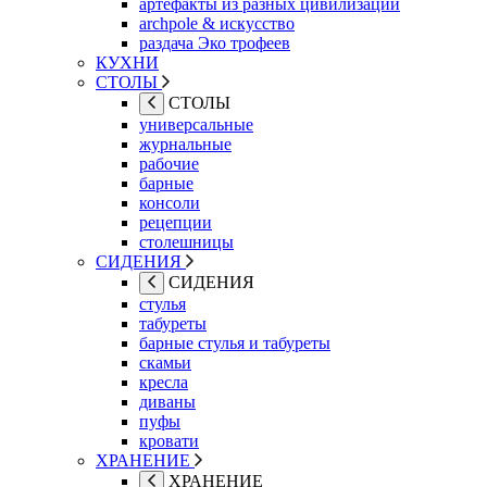
артефакты из разных цивилизаций
archpole & искусство
раздача Эко трофеев
КУХНИ
СТОЛЫ
СТОЛЫ
универсальные
журнальные
рабочие
барные
консоли
рецепции
столешницы
СИДЕНИЯ
СИДЕНИЯ
стулья
табуреты
барные стулья и табуреты
скамьи
кресла
диваны
пуфы
кровати
ХРАНЕНИЕ
ХРАНЕНИЕ