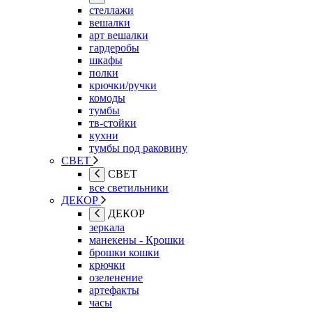
стеллажи
вешалки
арт вешалки
гардеробы
шкафы
полки
крючки/ручки
комоды
тумбы
тв-стойки
кухни
тумбы под раковину
СВЕТ
СВЕТ
все светильники
ДЕКОР
ДЕКОР
зеркала
манекены - Крошки
брошки кошки
крючки
озеленение
артефакты
часы