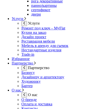
рога декоративные
панно/картины
сертификот
двери
Услуги
Услуги
Ремонт под ключ – MyFlat
Кухни на заказ
Дизайн проект
Реставрация мебели
Мебель в аренду для съемок
Нестандартные изделия
Trade-in
Избранное
Партнерство
Партнерство
Бизнесу
Дизайнеру и архитектору
Художнику
Бартер
О нас
О нас
О бренде
Оплата и доставка
Контакты