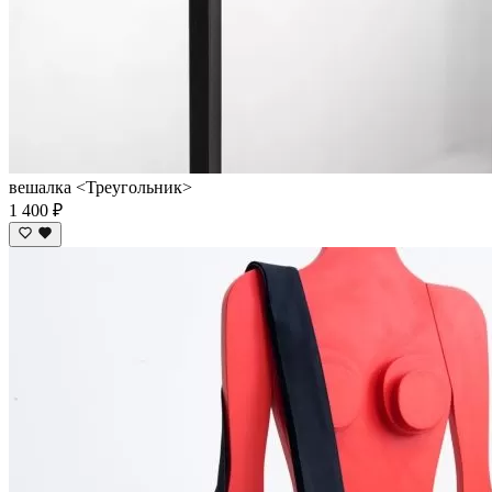
вешалка <Треугольник>
1 400 ₽