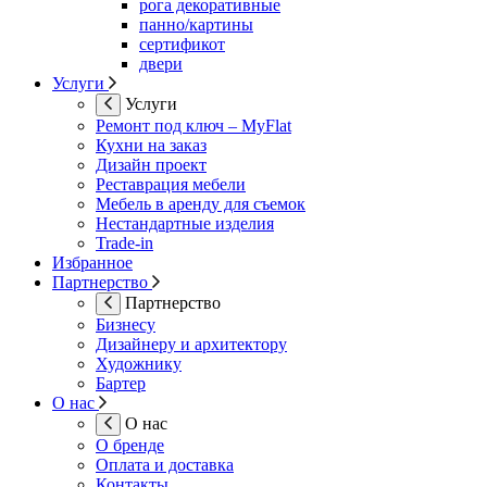
рога декоративные
панно/картины
сертификот
двери
Услуги
Услуги
Ремонт под ключ – MyFlat
Кухни на заказ
Дизайн проект
Реставрация мебели
Мебель в аренду для съемок
Нестандартные изделия
Trade-in
Избранное
Партнерство
Партнерство
Бизнесу
Дизайнеру и архитектору
Художнику
Бартер
О нас
О нас
О бренде
Оплата и доставка
Контакты