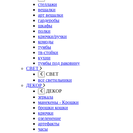
стеллажи
вешалки
арт вешалки
гардеробы
шкафы
полки
крючки/ручки
комоды
тумбы
тв-стойки
кухни
тумбы под раковину
СВЕТ
СВЕТ
все светильники
ДЕКОР
ДЕКОР
зеркала
манекены - Крошки
брошки кошки
крючки
озеленение
артефакты
часы