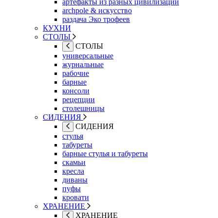
артефакты из разных цивилизаций
archpole & искусство
раздача Эко трофеев
КУХНИ
СТОЛЫ
СТОЛЫ
универсальные
журнальные
рабочие
барные
консоли
рецепции
столешницы
СИДЕНИЯ
СИДЕНИЯ
стулья
табуреты
барные стулья и табуреты
скамьи
кресла
диваны
пуфы
кровати
ХРАНЕНИЕ
ХРАНЕНИЕ