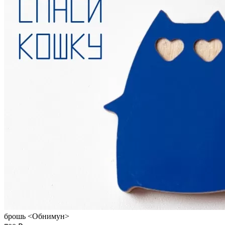
брошь <Обнимун>