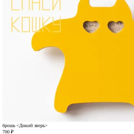
брошь <Дикий зверь>
700 ₽