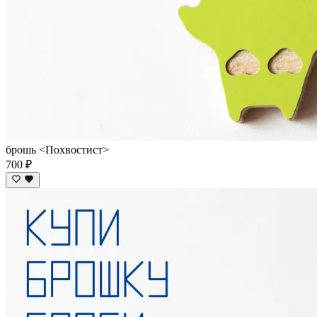
брошь <Похвостист>
700 ₽