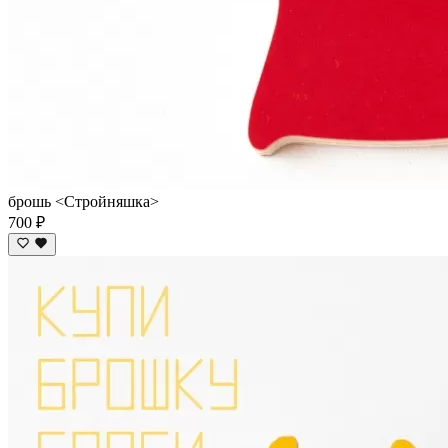
брошь <Стройняшка>
700 ₽