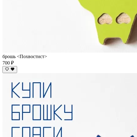
брошь <Похвостист>
700 ₽