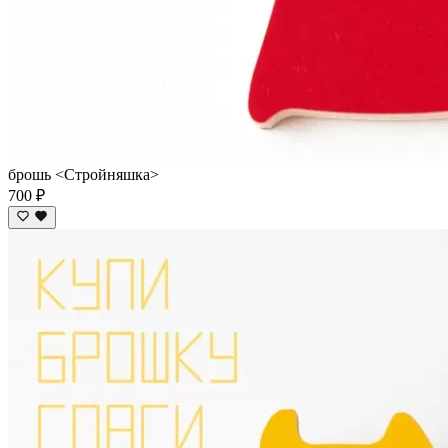
брошь <Стройняшка>
700 ₽