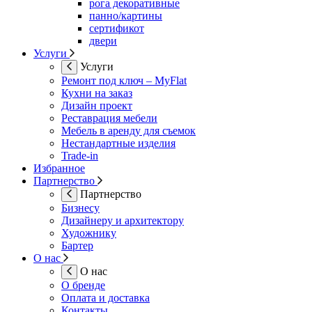
рога декоративные
панно/картины
сертификот
двери
Услуги
Услуги
Ремонт под ключ – MyFlat
Кухни на заказ
Дизайн проект
Реставрация мебели
Мебель в аренду для съемок
Нестандартные изделия
Trade-in
Избранное
Партнерство
Партнерство
Бизнесу
Дизайнеру и архитектору
Художнику
Бартер
О нас
О нас
О бренде
Оплата и доставка
Контакты