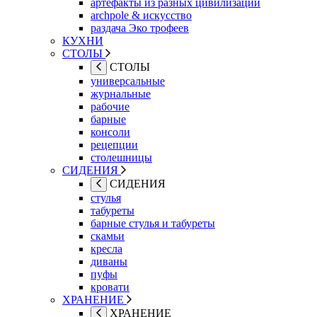
артефакты из разных цивилизаций
archpole & искусство
раздача Эко трофеев
КУХНИ
СТОЛЫ
СТОЛЫ
универсальные
журнальные
рабочие
барные
консоли
рецепции
столешницы
СИДЕНИЯ
СИДЕНИЯ
стулья
табуреты
барные стулья и табуреты
скамьи
кресла
диваны
пуфы
кровати
ХРАНЕНИЕ
ХРАНЕНИЕ