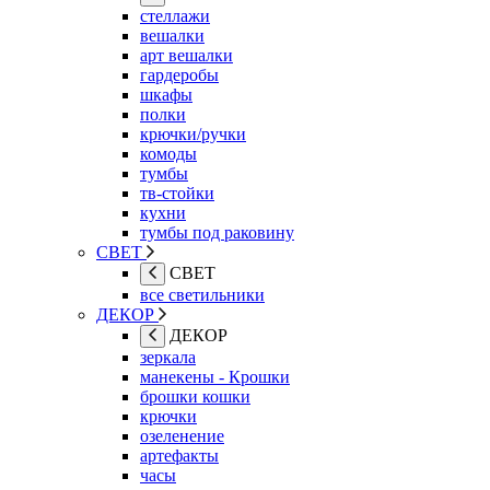
стеллажи
вешалки
арт вешалки
гардеробы
шкафы
полки
крючки/ручки
комоды
тумбы
тв-стойки
кухни
тумбы под раковину
СВЕТ
СВЕТ
все светильники
ДЕКОР
ДЕКОР
зеркала
манекены - Крошки
брошки кошки
крючки
озеленение
артефакты
часы