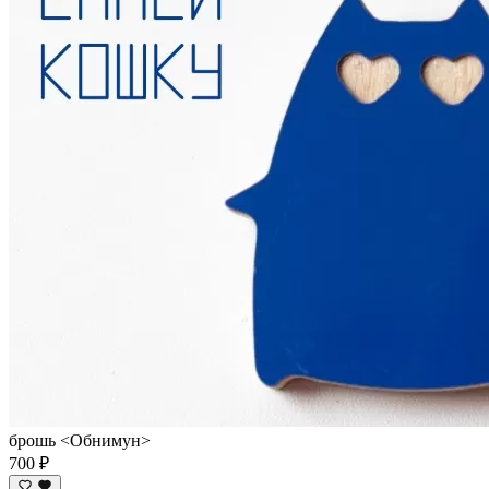
брошь <Обнимун>
700 ₽