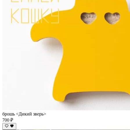
брошь <Дикий зверь>
700 ₽