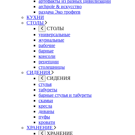
артефакты из разных цивилизаций
archpole & искусство
раздача Эко трофеев
КУХНИ
СТОЛЫ
СТОЛЫ
универсальные
журнальные
рабочие
барные
консоли
рецепции
столешницы
СИДЕНИЯ
СИДЕНИЯ
стулья
табуреты
барные стулья и табуреты
скамьи
кресла
диваны
пуфы
кровати
ХРАНЕНИЕ
ХРАНЕНИЕ