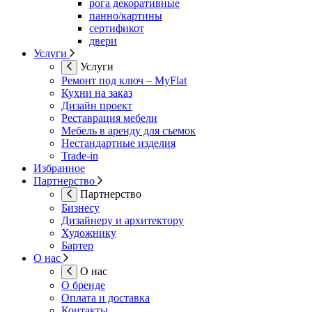
рога декоративные
панно/картины
сертификот
двери
Услуги
Услуги
Ремонт под ключ – MyFlat
Кухни на заказ
Дизайн проект
Реставрация мебели
Мебель в аренду для съемок
Нестандартные изделия
Trade-in
Избранное
Партнерство
Партнерство
Бизнесу
Дизайнеру и архитектору
Художнику
Бартер
О нас
О нас
О бренде
Оплата и доставка
Контакты