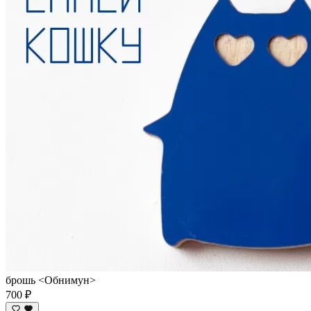
брошь <Обнимун>
700 ₽