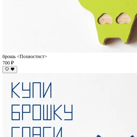
брошь <Похвостист>
700 ₽