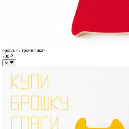
брошь <Стройняшка>
700 ₽