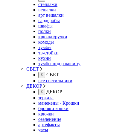
стеллажи
вешалки
арт вешалки
гардеробы
шкафы
полки
крючки/ручки
комоды
тумбы
тв-стойки
кухни
тумбы под раковину
СВЕТ
СВЕТ
все светильники
ДЕКОР
ДЕКОР
зеркала
манекены - Крошки
брошки кошки
крючки
озеленение
артефакты
часы