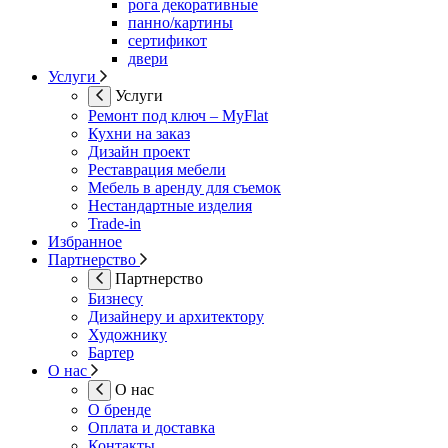
рога декоративные
панно/картины
сертификот
двери
Услуги
Услуги
Ремонт под ключ – MyFlat
Кухни на заказ
Дизайн проект
Реставрация мебели
Мебель в аренду для съемок
Нестандартные изделия
Trade-in
Избранное
Партнерство
Партнерство
Бизнесу
Дизайнеру и архитектору
Художнику
Бартер
О нас
О нас
О бренде
Оплата и доставка
Контакты