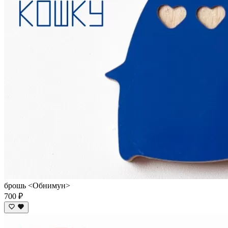
брошь <Обнимун>
700 ₽