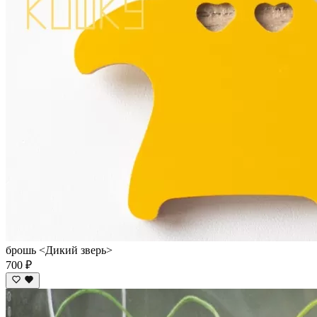
брошь <Дикий зверь>
700 ₽