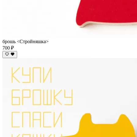
брошь <Стройняшка>
700 ₽