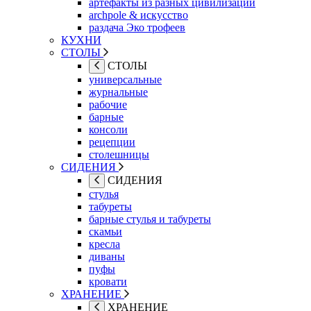
артефакты из разных цивилизаций
archpole & искусство
раздача Эко трофеев
КУХНИ
СТОЛЫ
СТОЛЫ
универсальные
журнальные
рабочие
барные
консоли
рецепции
столешницы
СИДЕНИЯ
СИДЕНИЯ
стулья
табуреты
барные стулья и табуреты
скамьи
кресла
диваны
пуфы
кровати
ХРАНЕНИЕ
ХРАНЕНИЕ