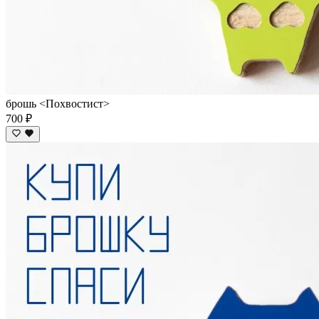
брошь <Похвостист>
700 ₽