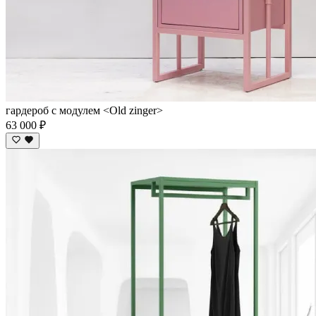
гардероб с модулем <Old zinger>
63 000 ₽