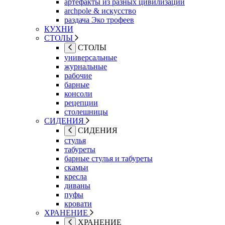
артефакты из разных цивилизаций
archpole & искусство
раздача Эко трофеев
КУХНИ
СТОЛЫ
СТОЛЫ
универсальные
журнальные
рабочие
барные
консоли
рецепции
столешницы
СИДЕНИЯ
СИДЕНИЯ
стулья
табуреты
барные стулья и табуреты
скамьи
кресла
диваны
пуфы
кровати
ХРАНЕНИЕ
ХРАНЕНИЕ