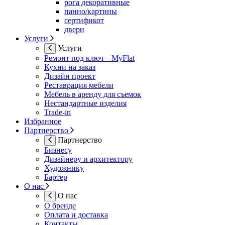
рога декоративные
панно/картины
сертификот
двери
Услуги
Услуги
Ремонт под ключ – MyFlat
Кухни на заказ
Дизайн проект
Реставрация мебели
Мебель в аренду для съемок
Нестандартные изделия
Trade-in
Избранное
Партнерство
Партнерство
Бизнесу
Дизайнеру и архитектору
Художнику
Бартер
О нас
О нас
О бренде
Оплата и доставка
Контакты