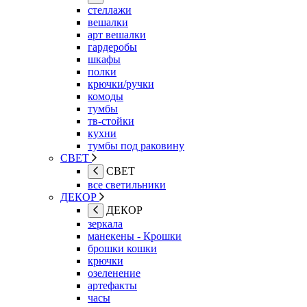
стеллажи
вешалки
арт вешалки
гардеробы
шкафы
полки
крючки/ручки
комоды
тумбы
тв-стойки
кухни
тумбы под раковину
СВЕТ
СВЕТ
все светильники
ДЕКОР
ДЕКОР
зеркала
манекены - Крошки
брошки кошки
крючки
озеленение
артефакты
часы