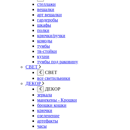
стеллажи
вешалки
арт вешалки
гардеробы
шкафы
полки
крючки/ручки
комоды
тумбы
тв-стойки
кухни
тумбы под раковину
СВЕТ
СВЕТ
все светильники
ДЕКОР
ДЕКОР
зеркала
манекены - Крошки
брошки кошки
крючки
озеленение
артефакты
часы