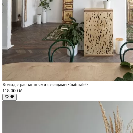
Комод c распашными фасадами <naturale>
118 000 ₽