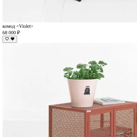
комод <Violet>
68 000 ₽