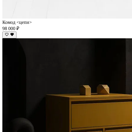
Комод <цепи>
98 000 ₽