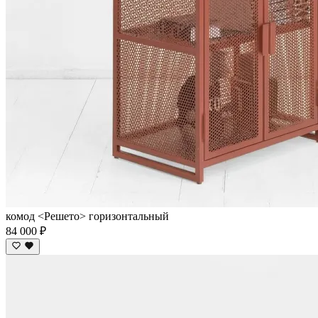
комод <Решето> горизонтальный
84 000 ₽