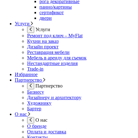
рога декоративные
панно/картины
сертификот
двери
Услуги
Услуги
Ремонт под ключ – MyFlat
Кухни на заказ
Дизайн проект
Реставрация мебели
Мебель в аренду для съемок
Нестандартные изделия
Trade-in
Избранное
Партнерство
Партнерство
Бизнесу
Дизайнеру и архитектору
Художнику
Бартер
О нас
О нас
О бренде
Оплата и доставка
Контакты