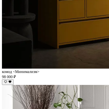
комод <Минимализм>
98 000 ₽