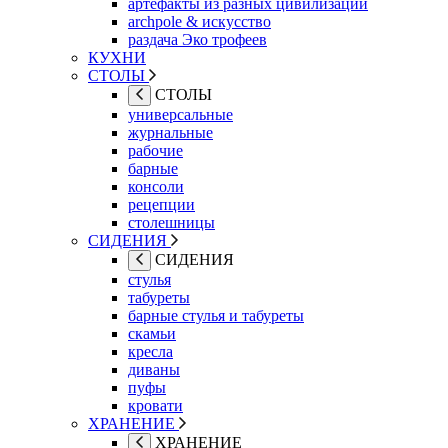
артефакты из разных цивилизаций
archpole & искусство
раздача Эко трофеев
КУХНИ
СТОЛЫ
СТОЛЫ
универсальные
журнальные
рабочие
барные
консоли
рецепции
столешницы
СИДЕНИЯ
СИДЕНИЯ
стулья
табуреты
барные стулья и табуреты
скамьи
кресла
диваны
пуфы
кровати
ХРАНЕНИЕ
ХРАНЕНИЕ