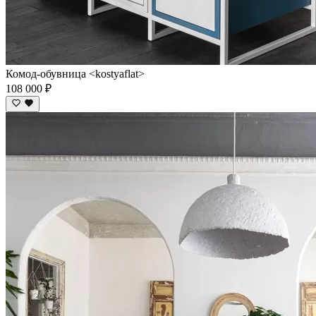
Комод-обувница <kostyaflat>
108 000 ₽