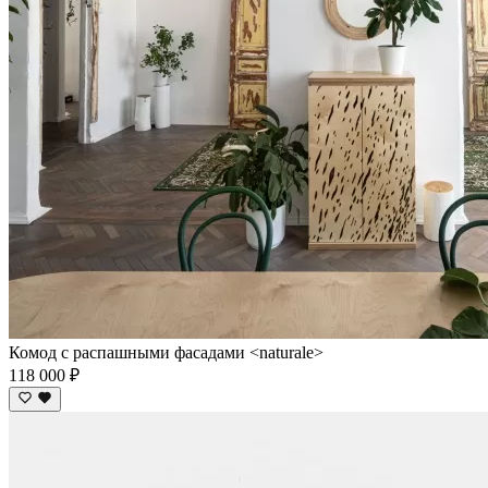
Комод c распашными фасадами <naturale>
118 000 ₽