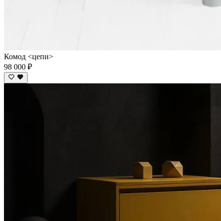
Комод <цепи>
98 000 ₽