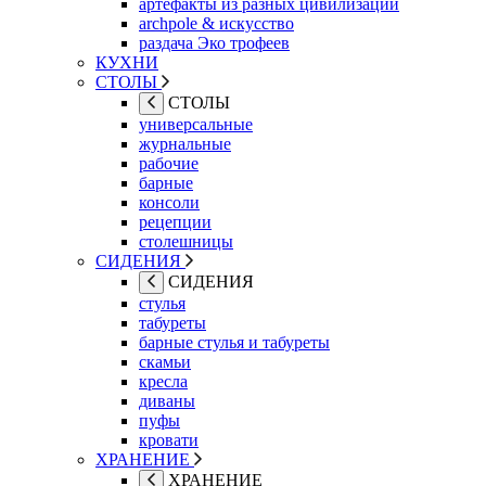
артефакты из разных цивилизаций
archpole & искусство
раздача Эко трофеев
КУХНИ
СТОЛЫ
СТОЛЫ
универсальные
журнальные
рабочие
барные
консоли
рецепции
столешницы
СИДЕНИЯ
СИДЕНИЯ
стулья
табуреты
барные стулья и табуреты
скамьи
кресла
диваны
пуфы
кровати
ХРАНЕНИЕ
ХРАНЕНИЕ