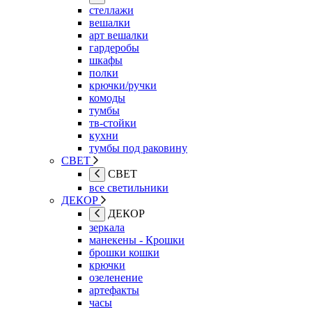
стеллажи
вешалки
арт вешалки
гардеробы
шкафы
полки
крючки/ручки
комоды
тумбы
тв-стойки
кухни
тумбы под раковину
СВЕТ
СВЕТ
все светильники
ДЕКОР
ДЕКОР
зеркала
манекены - Крошки
брошки кошки
крючки
озеленение
артефакты
часы