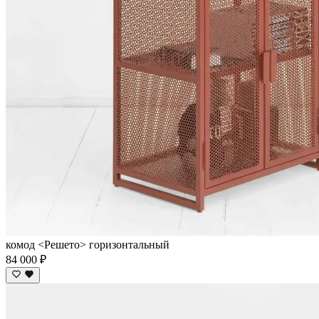
комод <Решето> горизонтальный
84 000 ₽