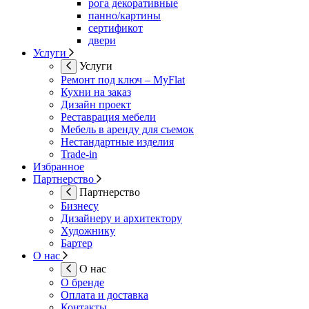
рога декоративные
панно/картины
сертификот
двери
Услуги
Услуги
Ремонт под ключ – MyFlat
Кухни на заказ
Дизайн проект
Реставрация мебели
Мебель в аренду для съемок
Нестандартные изделия
Trade-in
Избранное
Партнерство
Партнерство
Бизнесу
Дизайнеру и архитектору
Художнику
Бартер
О нас
О нас
О бренде
Оплата и доставка
Контакты