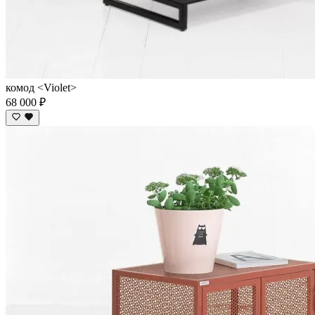
комод <Violet>
68 000 ₽