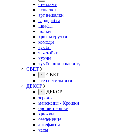
стеллажи
вешалки
арт вешалки
гардеробы
шкафы
полки
крючки/ручки
комоды
тумбы
тв-стойки
кухни
тумбы под раковину
СВЕТ
СВЕТ
все светильники
ДЕКОР
ДЕКОР
зеркала
манекены - Крошки
брошки кошки
крючки
озеленение
артефакты
часы