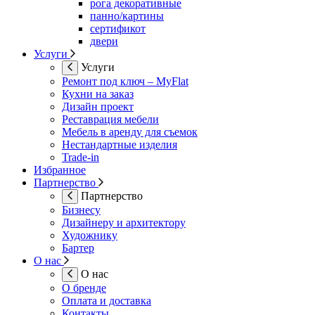
рога декоративные
панно/картины
сертификот
двери
Услуги
Услуги
Ремонт под ключ – MyFlat
Кухни на заказ
Дизайн проект
Реставрация мебели
Мебель в аренду для съемок
Нестандартные изделия
Trade-in
Избранное
Партнерство
Партнерство
Бизнесу
Дизайнеру и архитектору
Художнику
Бартер
О нас
О нас
О бренде
Оплата и доставка
Контакты