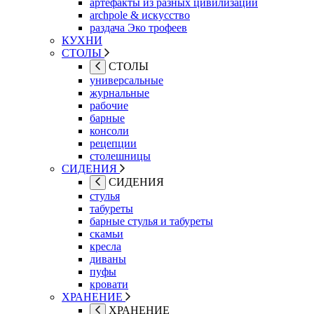
артефакты из разных цивилизаций
archpole & искусство
раздача Эко трофеев
КУХНИ
СТОЛЫ
СТОЛЫ
универсальные
журнальные
рабочие
барные
консоли
рецепции
столешницы
СИДЕНИЯ
СИДЕНИЯ
стулья
табуреты
барные стулья и табуреты
скамьи
кресла
диваны
пуфы
кровати
ХРАНЕНИЕ
ХРАНЕНИЕ