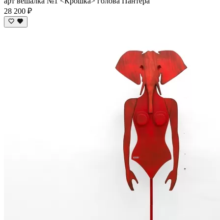
арт вешалка №1 <Крошка> голова Пантера
28 200 ₽