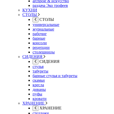
archpole & искусство
раздача Эко трофеев
КУХНИ
СТОЛЫ
СТОЛЫ
универсальные
журнальные
рабочие
барные
консоли
рецепции
столешницы
СИДЕНИЯ
СИДЕНИЯ
стулья
табуреты
барные стулья и табуреты
скамьи
кресла
диваны
пуфы
кровати
ХРАНЕНИЕ
ХРАНЕНИЕ
стеллажи