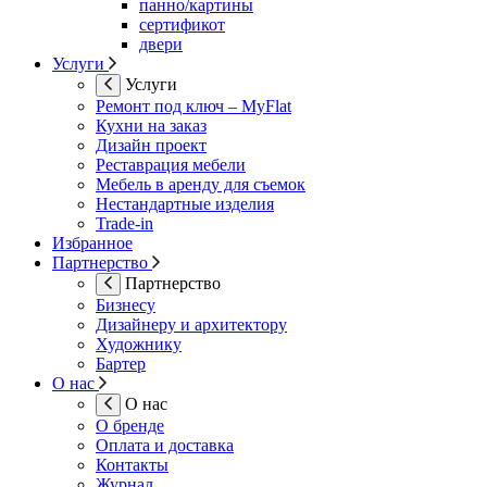
панно/картины
сертификот
двери
Услуги
Услуги
Ремонт под ключ – MyFlat
Кухни на заказ
Дизайн проект
Реставрация мебели
Мебель в аренду для съемок
Нестандартные изделия
Trade-in
Избранное
Партнерство
Партнерство
Бизнесу
Дизайнеру и архитектору
Художнику
Бартер
О нас
О нас
О бренде
Оплата и доставка
Контакты
Журнал