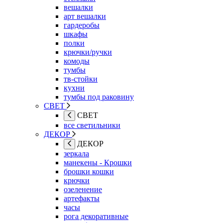
вешалки
арт вешалки
гардеробы
шкафы
полки
крючки/ручки
комоды
тумбы
тв-стойки
кухни
тумбы под раковину
СВЕТ
СВЕТ
все светильники
ДЕКОР
ДЕКОР
зеркала
манекены - Крошки
брошки кошки
крючки
озеленение
артефакты
часы
рога декоративные