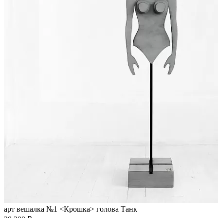
арт вешалка №1 <Крошка> голова Танк