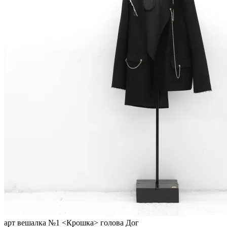
арт вешалка №1 <Крошка> голова Дог