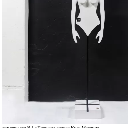
арт вешалка №1 <Крошка> голова Киса Маслина