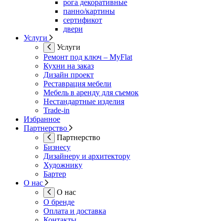
рога декоративные
панно/картины
сертификот
двери
Услуги
Услуги
Ремонт под ключ – MyFlat
Кухни на заказ
Дизайн проект
Реставрация мебели
Мебель в аренду для съемок
Нестандартные изделия
Trade-in
Избранное
Партнерство
Партнерство
Бизнесу
Дизайнеру и архитектору
Художнику
Бартер
О нас
О нас
О бренде
Оплата и доставка
Контакты