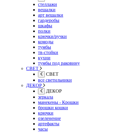
стеллажи
вешалки
арт вешалки
гардеробы
шкафы
полки
крючки/ручки
комоды
тумбы
тв-стойки
кухни
тумбы под раковину
СВЕТ
СВЕТ
все светильники
ДЕКОР
ДЕКОР
зеркала
манекены - Крошки
брошки кошки
крючки
озеленение
артефакты
часы