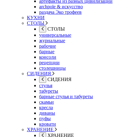
артефакты из разных цивилизаций
archpole & искусство
раздача Эко трофеев
КУХНИ
СТОЛЫ
СТОЛЫ
универсальные
журнальные
рабочие
барные
консоли
рецепции
столешницы
СИДЕНИЯ
СИДЕНИЯ
стулья
табуреты
барные стулья и табуреты
скамьи
кресла
диваны
пуфы
кровати
ХРАНЕНИЕ
ХРАНЕНИЕ