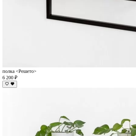
полка <Решето>
6 200 ₽