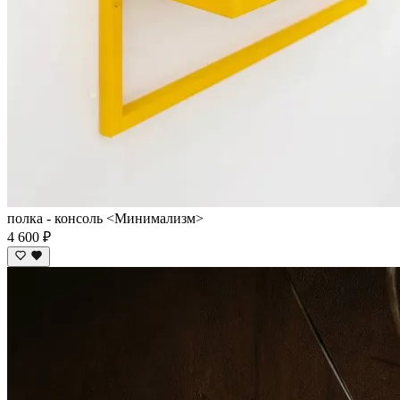
полка - консоль <Минимализм>
4 600 ₽