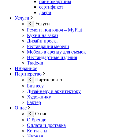
панно/картины
сертификот
двери
Услуги
Услуги
Ремонт под ключ – MyFlat
Кухни на заказ
Дизайн проект
Реставрация мебели
Мебель в аренду для съемок
Нестандартные изделия
Trade-in
Избранное
Партнерство
Партнерство
Бизнесу
Дизайнеру и архитектору
Художнику
Бартер
О нас
О нас
О бренде
Оплата и доставка
Контакты
Журнал