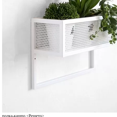
полка-кашпо <Решето>