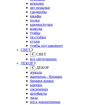
вешалки
арт вешалки
гардеробы
шкафы
полки
крючки/ручки
комоды
тумбы
тв-стойки
кухни
тумбы под раковину
СВЕТ
СВЕТ
все светильники
ДЕКОР
ДЕКОР
зеркала
манекены - Крошки
брошки кошки
крючки
озеленение
артефакты
часы
рога декоративные