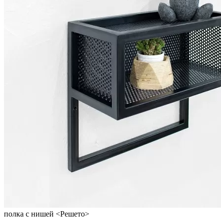
полка с нишей <Решето>