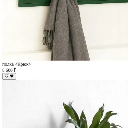
полка <Крюк>
8 600 ₽