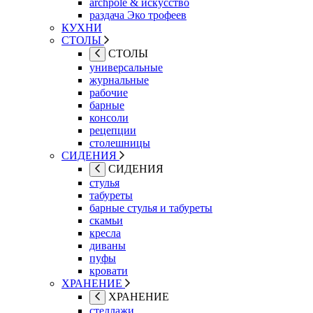
archpole & искусство
раздача Эко трофеев
КУХНИ
СТОЛЫ
СТОЛЫ
универсальные
журнальные
рабочие
барные
консоли
рецепции
столешницы
СИДЕНИЯ
СИДЕНИЯ
стулья
табуреты
барные стулья и табуреты
скамьи
кресла
диваны
пуфы
кровати
ХРАНЕНИЕ
ХРАНЕНИЕ
стеллажи