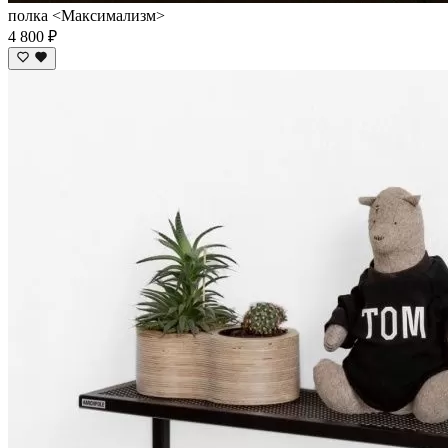
полка <Максимализм>
4 800 ₽