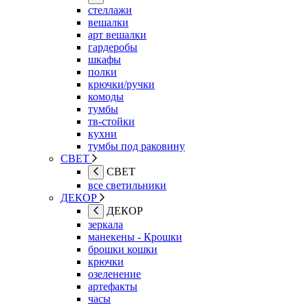
стеллажи
вешалки
арт вешалки
гардеробы
шкафы
полки
крючки/ручки
комоды
тумбы
тв-стойки
кухни
тумбы под раковину
СВЕТ
СВЕТ
все светильники
ДЕКОР
ДЕКОР
зеркала
манекены - Крошки
брошки кошки
крючки
озеленение
артефакты
часы