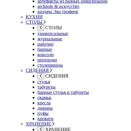
артефакты из разных цивилизаций
archpole & искусство
раздача Эко трофеев
КУХНИ
СТОЛЫ
СТОЛЫ
универсальные
журнальные
рабочие
барные
консоли
рецепции
столешницы
СИДЕНИЯ
СИДЕНИЯ
стулья
табуреты
барные стулья и табуреты
скамьи
кресла
диваны
пуфы
кровати
ХРАНЕНИЕ
ХРАНЕНИЕ