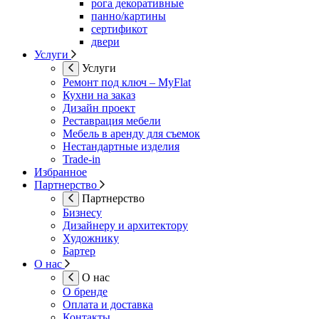
рога декоративные
панно/картины
сертификот
двери
Услуги
Услуги
Ремонт под ключ – MyFlat
Кухни на заказ
Дизайн проект
Реставрация мебели
Мебель в аренду для съемок
Нестандартные изделия
Trade-in
Избранное
Партнерство
Партнерство
Бизнесу
Дизайнеру и архитектору
Художнику
Бартер
О нас
О нас
О бренде
Оплата и доставка
Контакты