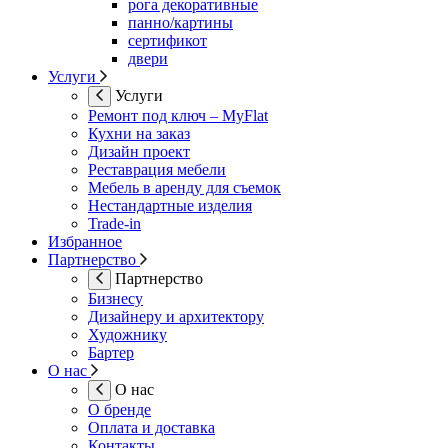
рога декоративные
панно/картины
сертификот
двери
Услуги
Услуги
Ремонт под ключ – MyFlat
Кухни на заказ
Дизайн проект
Реставрация мебели
Мебель в аренду для съемок
Нестандартные изделия
Trade-in
Избранное
Партнерство
Партнерство
Бизнесу
Дизайнеру и архитектору
Художнику
Бартер
О нас
О нас
О бренде
Оплата и доставка
Контакты