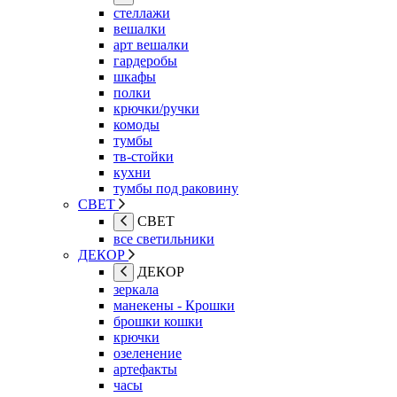
стеллажи
вешалки
арт вешалки
гардеробы
шкафы
полки
крючки/ручки
комоды
тумбы
тв-стойки
кухни
тумбы под раковину
СВЕТ
СВЕТ
все светильники
ДЕКОР
ДЕКОР
зеркала
манекены - Крошки
брошки кошки
крючки
озеленение
артефакты
часы