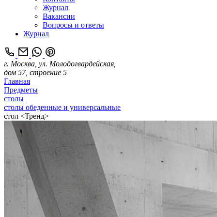
Журнал
Вакансии
Вопросы и ответы
Журнал
г. Москва, ул. Молодогвардейская,
дом 57, строение 5
Главная
Предметы
столы
столы обеденные и универсальные
стол <Тренд>