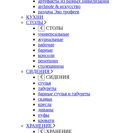
артефакты из разных цивилизаций
archpole & искусство
раздача Эко трофеев
КУХНИ
СТОЛЫ
СТОЛЫ
универсальные
журнальные
рабочие
барные
консоли
рецепции
столешницы
СИДЕНИЯ
СИДЕНИЯ
стулья
табуреты
барные стулья и табуреты
скамьи
кресла
диваны
пуфы
кровати
ХРАНЕНИЕ
ХРАНЕНИЕ