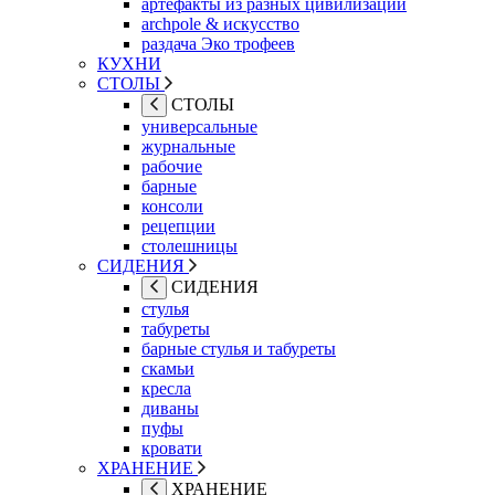
артефакты из разных цивилизаций
archpole & искусство
раздача Эко трофеев
КУХНИ
СТОЛЫ
СТОЛЫ
универсальные
журнальные
рабочие
барные
консоли
рецепции
столешницы
СИДЕНИЯ
СИДЕНИЯ
стулья
табуреты
барные стулья и табуреты
скамьи
кресла
диваны
пуфы
кровати
ХРАНЕНИЕ
ХРАНЕНИЕ