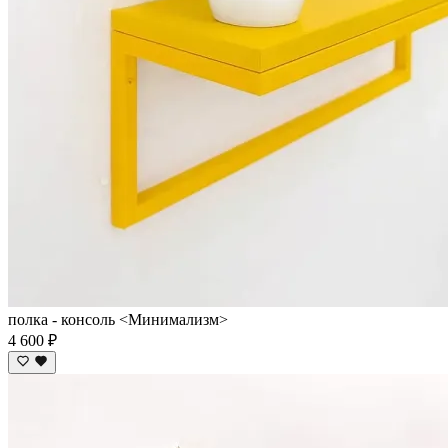
полка - консоль <Минимализм>
4 600 ₽