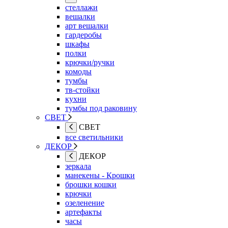
стеллажи
вешалки
арт вешалки
гардеробы
шкафы
полки
крючки/ручки
комоды
тумбы
тв-стойки
кухни
тумбы под раковину
СВЕТ
СВЕТ
все светильники
ДЕКОР
ДЕКОР
зеркала
манекены - Крошки
брошки кошки
крючки
озеленение
артефакты
часы