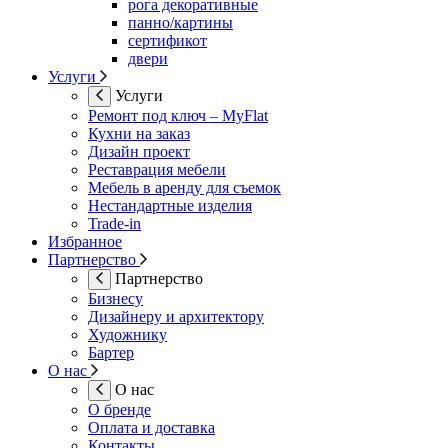
рога декоративные
панно/картины
сертификот
двери
Услуги
Услуги
Ремонт под ключ – MyFlat
Кухни на заказ
Дизайн проект
Реставрация мебели
Мебель в аренду для съемок
Нестандартные изделия
Trade-in
Избранное
Партнерство
Партнерство
Бизнесу
Дизайнеру и архитектору
Художнику
Бартер
О нас
О нас
О бренде
Оплата и доставка
Контакты