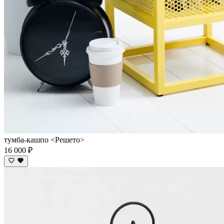
тумба-кашпо <Решето>
16 000 ₽