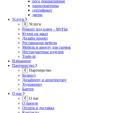
рога декоративные
панно/картины
сертификот
двери
Услуги
Услуги
Ремонт под ключ – MyFlat
Кухни на заказ
Дизайн проект
Реставрация мебели
Мебель в аренду для съемок
Нестандартные изделия
Trade-in
Избранное
Партнерство
Партнерство
Бизнесу
Дизайнеру и архитектору
Художнику
Бартер
О нас
О нас
О бренде
Оплата и доставка
Контакты