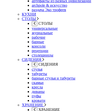
артефакты из разных цивилизаций
archpole & искусство
раздача Эко трофеев
КУХНИ
СТОЛЫ
СТОЛЫ
универсальные
журнальные
рабочие
барные
консоли
рецепции
столешницы
СИДЕНИЯ
СИДЕНИЯ
стулья
табуреты
барные стулья и табуреты
скамьи
кресла
диваны
пуфы
кровати
ХРАНЕНИЕ
ХРАНЕНИЕ