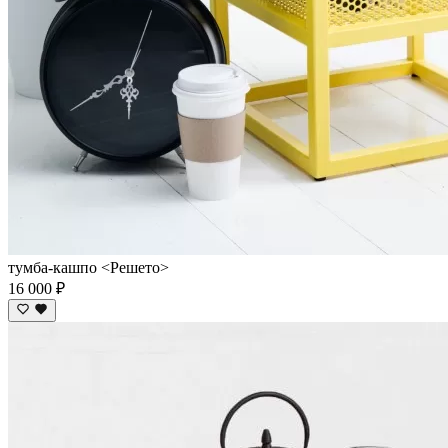
тумба-кашпо <Решето>
16 000 ₽