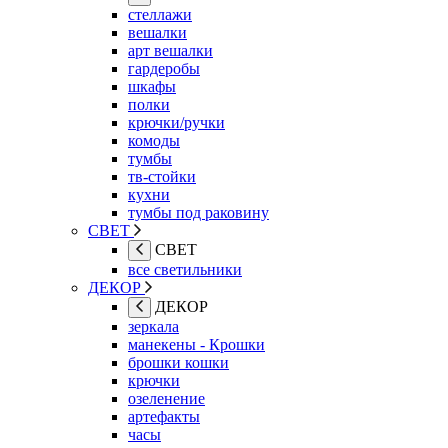
стеллажи
вешалки
арт вешалки
гардеробы
шкафы
полки
крючки/ручки
комоды
тумбы
тв-стойки
кухни
тумбы под раковину
СВЕТ
СВЕТ
все светильники
ДЕКОР
ДЕКОР
зеркала
манекены - Крошки
брошки кошки
крючки
озеленение
артефакты
часы