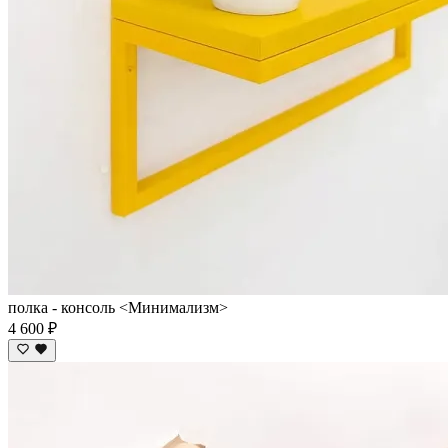
полка - консоль <Минимализм>
4 600 ₽