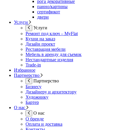
рога декоративные
панно/картины
сертификот
двери
Услуги
Услуги
Ремонт под ключ – MyFlat
Кухни на заказ
Дизайн проект
Реставрация мебели
Мебель в аренду для съемок
Нестандартные изделия
Trade-in
Избранное
Партнерство
Партнерство
Бизнесу
Дизайнеру и архитектору
Художнику
Бартер
О нас
О нас
О бренде
Оплата и доставка
Контакты