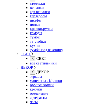
стеллажи
вешалки
арт вешалки
гардеробы
шкафы
полки
крючки/ручки
комоды
тумбы
тв-стойки
кухни
тумбы под раковину
СВЕТ
СВЕТ
все светильники
ДЕКОР
ДЕКОР
зеркала
манекены - Крошки
брошки кошки
крючки
озеленение
артефакты
часы