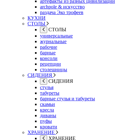
артефакты из разных цивилизаций
archpole & искусство
раздача Эко трофеев
КУХНИ
СТОЛЫ
СТОЛЫ
универсальные
журнальные
рабочие
барные
консоли
рецепции
столешницы
СИДЕНИЯ
СИДЕНИЯ
стулья
табуреты
барные стулья и табуреты
скамьи
кресла
диваны
пуфы
кровати
ХРАНЕНИЕ
ХРАНЕНИЕ