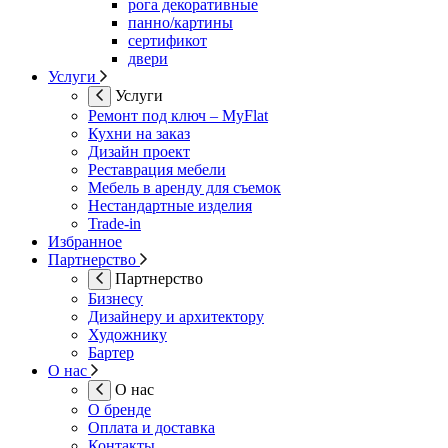
рога декоративные
панно/картины
сертификот
двери
Услуги
Услуги
Ремонт под ключ – MyFlat
Кухни на заказ
Дизайн проект
Реставрация мебели
Мебель в аренду для съемок
Нестандартные изделия
Trade-in
Избранное
Партнерство
Партнерство
Бизнесу
Дизайнеру и архитектору
Художнику
Бартер
О нас
О нас
О бренде
Оплата и доставка
Контакты