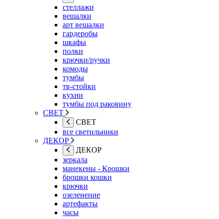
стеллажи
вешалки
арт вешалки
гардеробы
шкафы
полки
крючки/ручки
комоды
тумбы
тв-стойки
кухни
тумбы под раковину
СВЕТ
СВЕТ
все светильники
ДЕКОР
ДЕКОР
зеркала
манекены - Крошки
брошки кошки
крючки
озеленение
артефакты
часы