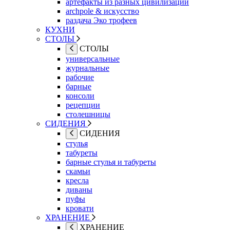
артефакты из разных цивилизаций
archpole & искусство
раздача Эко трофеев
КУХНИ
СТОЛЫ
СТОЛЫ
универсальные
журнальные
рабочие
барные
консоли
рецепции
столешницы
СИДЕНИЯ
СИДЕНИЯ
стулья
табуреты
барные стулья и табуреты
скамьи
кресла
диваны
пуфы
кровати
ХРАНЕНИЕ
ХРАНЕНИЕ