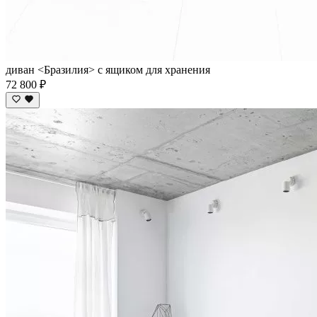
диван <Бразилия> с ящиком для хранения
72 800 ₽