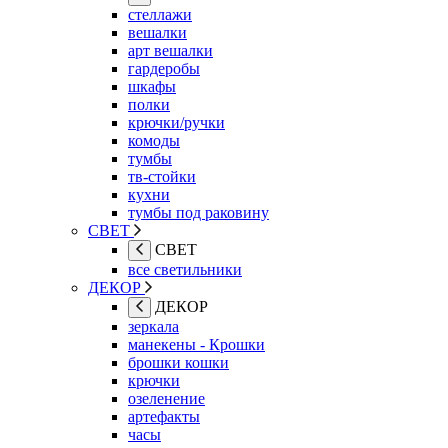
стеллажи
вешалки
арт вешалки
гардеробы
шкафы
полки
крючки/ручки
комоды
тумбы
тв-стойки
кухни
тумбы под раковину
СВЕТ
СВЕТ
все светильники
ДЕКОР
ДЕКОР
зеркала
манекены - Крошки
брошки кошки
крючки
озеленение
артефакты
часы