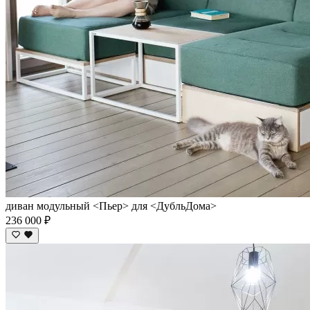
диван модульный <Пьер> для <ДубльДома>
236 000 ₽