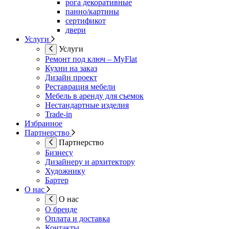
рога декоративные
панно/картины
сертификот
двери
Услуги
Услуги
Ремонт под ключ – MyFlat
Кухни на заказ
Дизайн проект
Реставрация мебели
Мебель в аренду для съемок
Нестандартные изделия
Trade-in
Избранное
Партнерство
Партнерство
Бизнесу
Дизайнеру и архитектору
Художнику
Бартер
О нас
О нас
О бренде
Оплата и доставка
Контакты