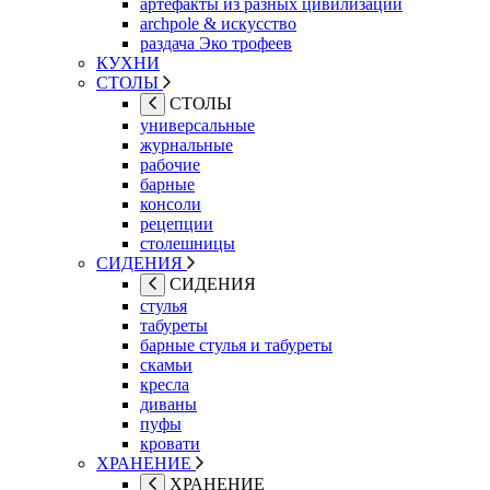
артефакты из разных цивилизаций
archpole & искусство
раздача Эко трофеев
КУХНИ
СТОЛЫ
СТОЛЫ
универсальные
журнальные
рабочие
барные
консоли
рецепции
столешницы
СИДЕНИЯ
СИДЕНИЯ
стулья
табуреты
барные стулья и табуреты
скамьи
кресла
диваны
пуфы
кровати
ХРАНЕНИЕ
ХРАНЕНИЕ