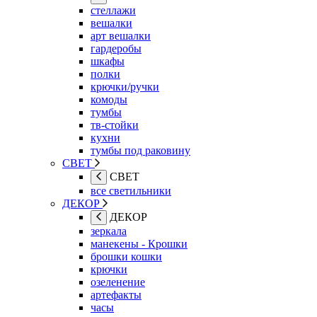
стеллажи
вешалки
арт вешалки
гардеробы
шкафы
полки
крючки/ручки
комоды
тумбы
тв-стойки
кухни
тумбы под раковину
СВЕТ
СВЕТ
все светильники
ДЕКОР
ДЕКОР
зеркала
манекены - Крошки
брошки кошки
крючки
озеленение
артефакты
часы