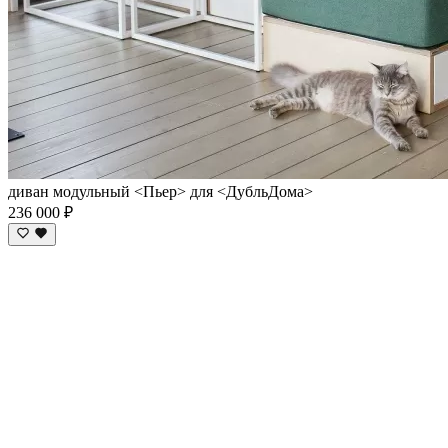
диван модульный <Пьер> для <ДубльДома>
236 000 ₽