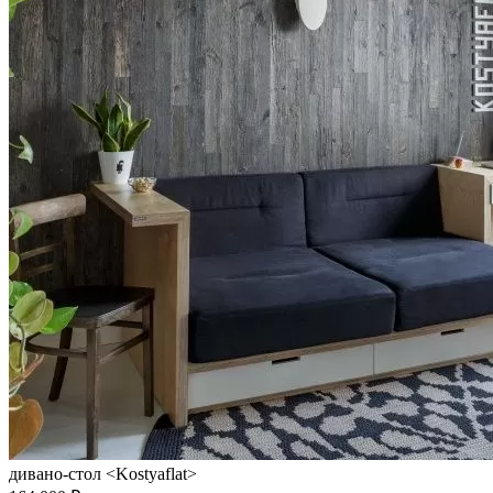
дивано-стол <Kostyaflat>