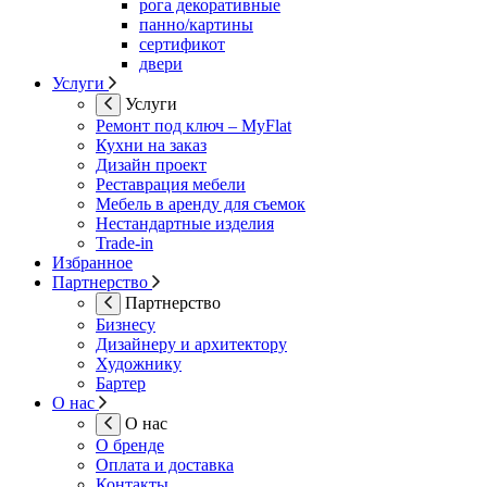
рога декоративные
панно/картины
сертификот
двери
Услуги
Услуги
Ремонт под ключ – MyFlat
Кухни на заказ
Дизайн проект
Реставрация мебели
Мебель в аренду для съемок
Нестандартные изделия
Trade-in
Избранное
Партнерство
Партнерство
Бизнесу
Дизайнеру и архитектору
Художнику
Бартер
О нас
О нас
О бренде
Оплата и доставка
Контакты