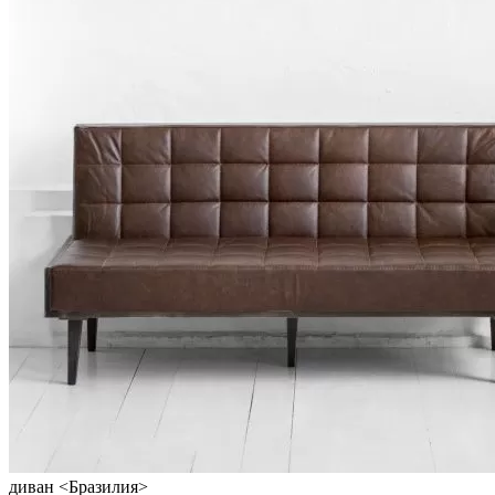
диван <Бразилия>