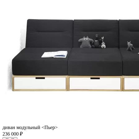
диван модульный <Пьер>
236 000 ₽