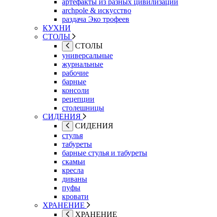
артефакты из разных цивилизаций
archpole & искусство
раздача Эко трофеев
КУХНИ
СТОЛЫ
СТОЛЫ
универсальные
журнальные
рабочие
барные
консоли
рецепции
столешницы
СИДЕНИЯ
СИДЕНИЯ
стулья
табуреты
барные стулья и табуреты
скамьи
кресла
диваны
пуфы
кровати
ХРАНЕНИЕ
ХРАНЕНИЕ