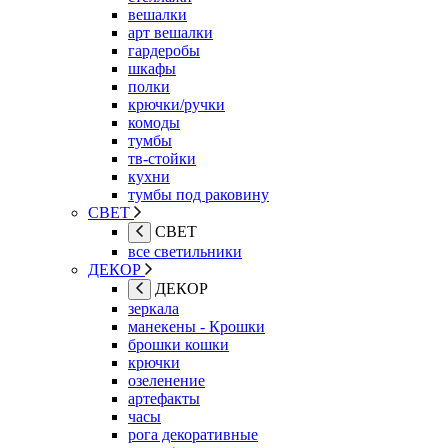
вешалки
арт вешалки
гардеробы
шкафы
полки
крючки/ручки
комоды
тумбы
тв-стойки
кухни
тумбы под раковину
СВЕТ
СВЕТ
все светильники
ДЕКОР
ДЕКОР
зеркала
манекены - Крошки
брошки кошки
крючки
озеленение
артефакты
часы
рога декоративные