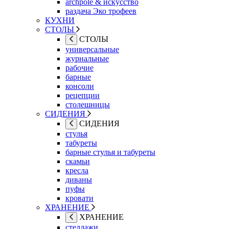
archpole & искусство
раздача Эко трофеев
КУХНИ
СТОЛЫ
СТОЛЫ
универсальные
журнальные
рабочие
барные
консоли
рецепции
столешницы
СИДЕНИЯ
СИДЕНИЯ
стулья
табуреты
барные стулья и табуреты
скамьи
кресла
диваны
пуфы
кровати
ХРАНЕНИЕ
ХРАНЕНИЕ
стеллажи