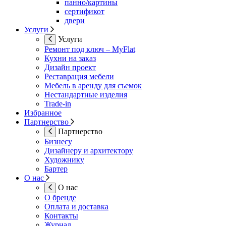
панно/картины
сертификот
двери
Услуги
Услуги
Ремонт под ключ – MyFlat
Кухни на заказ
Дизайн проект
Реставрация мебели
Мебель в аренду для съемок
Нестандартные изделия
Trade-in
Избранное
Партнерство
Партнерство
Бизнесу
Дизайнеру и архитектору
Художнику
Бартер
О нас
О нас
О бренде
Оплата и доставка
Контакты
Журнал