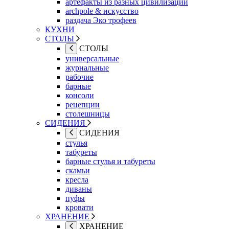
артефакты из разных цивилизаций
archpole & искусство
раздача Эко трофеев
КУХНИ
СТОЛЫ
СТОЛЫ
универсальные
журнальные
рабочие
барные
консоли
рецепции
столешницы
СИДЕНИЯ
СИДЕНИЯ
стулья
табуреты
барные стулья и табуреты
скамьи
кресла
диваны
пуфы
кровати
ХРАНЕНИЕ
ХРАНЕНИЕ