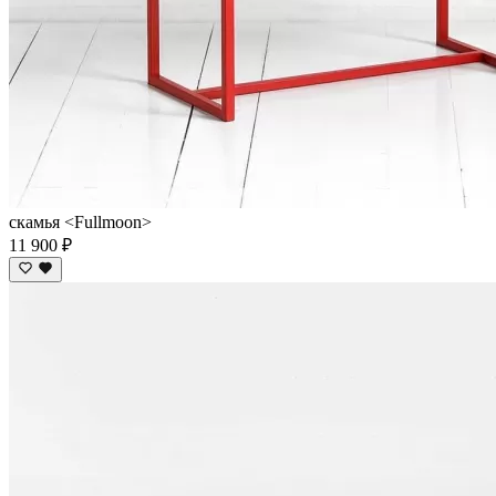
скамья <Fullmoon>
11 900 ₽