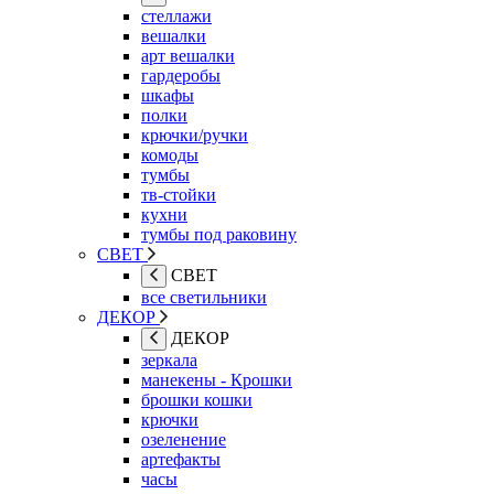
стеллажи
вешалки
арт вешалки
гардеробы
шкафы
полки
крючки/ручки
комоды
тумбы
тв-стойки
кухни
тумбы под раковину
СВЕТ
СВЕТ
все светильники
ДЕКОР
ДЕКОР
зеркала
манекены - Крошки
брошки кошки
крючки
озеленение
артефакты
часы