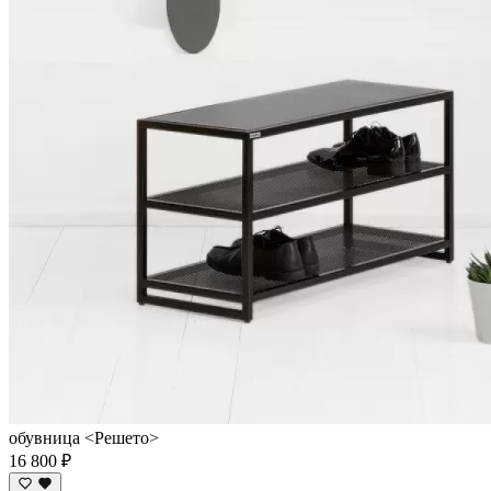
обувница <Решето>
16 800 ₽