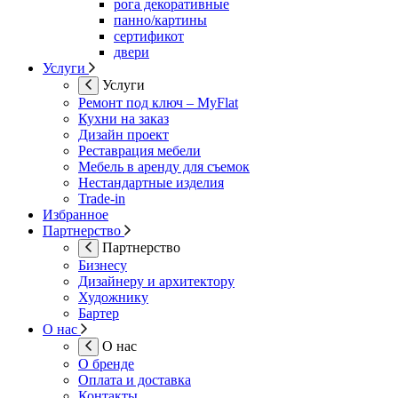
рога декоративные
панно/картины
сертификот
двери
Услуги
Услуги
Ремонт под ключ – MyFlat
Кухни на заказ
Дизайн проект
Реставрация мебели
Мебель в аренду для съемок
Нестандартные изделия
Trade-in
Избранное
Партнерство
Партнерство
Бизнесу
Дизайнеру и архитектору
Художнику
Бартер
О нас
О нас
О бренде
Оплата и доставка
Контакты