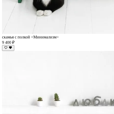
скамья с полкой <Минимализм>
9 400 ₽