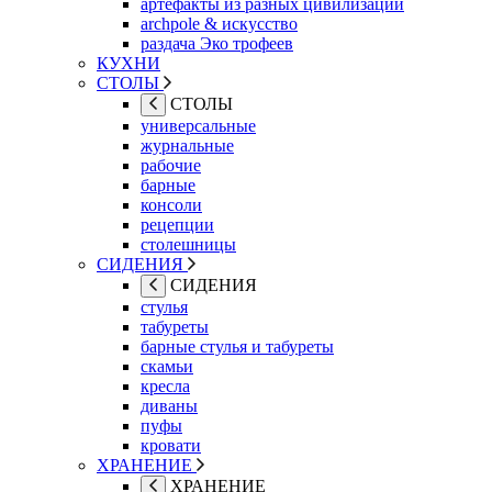
артефакты из разных цивилизаций
archpole & искусство
раздача Эко трофеев
КУХНИ
СТОЛЫ
СТОЛЫ
универсальные
журнальные
рабочие
барные
консоли
рецепции
столешницы
СИДЕНИЯ
СИДЕНИЯ
стулья
табуреты
барные стулья и табуреты
скамьи
кресла
диваны
пуфы
кровати
ХРАНЕНИЕ
ХРАНЕНИЕ