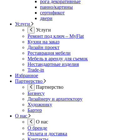
рога декоративные
панно/картины
сертификот
двери
Услуги
Услуги
Ремонт под ключ – MyFlat
Кухни на заказ
Дизайн проект
Реставрация мебели
Мебель в аренду для съемок
Нестандартные изделия
Trade-in
Избранное
Партнерство
Партнерство
Бизнесу
Дизайнеру и архитектору
Художнику
Бартер
О нас
О нас
О бренде
Оплата и доставка
Контакты