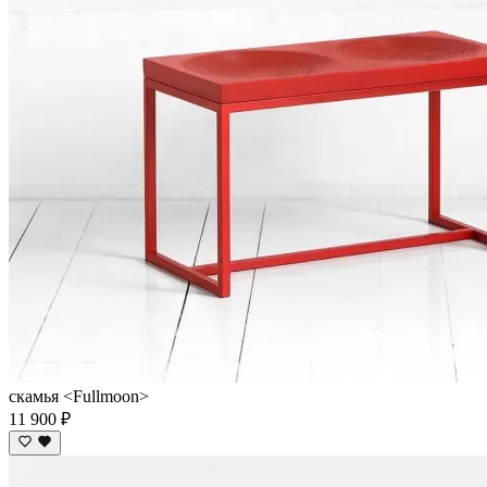
скамья <Fullmoon>
11 900 ₽