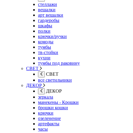
стеллажи
вешалки
арт вешалки
гардеробы
шкафы
полки
крючки/ручки
комоды
тумбы
тв-стойки
кухни
тумбы под раковину
СВЕТ
СВЕТ
все светильники
ДЕКОР
ДЕКОР
зеркала
манекены - Крошки
брошки кошки
крючки
озеленение
артефакты
часы