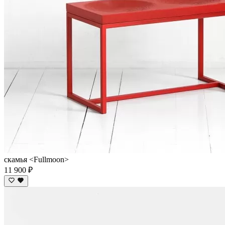
скамья <Fullmoon>
11 900 ₽