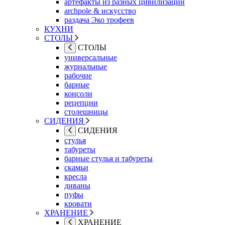
артефакты из разных цивилизаций
archpole & искусство
раздача Эко трофеев
КУХНИ
СТОЛЫ
СТОЛЫ
универсальные
журнальные
рабочие
барные
консоли
рецепции
столешницы
СИДЕНИЯ
СИДЕНИЯ
стулья
табуреты
барные стулья и табуреты
скамьи
кресла
диваны
пуфы
кровати
ХРАНЕНИЕ
ХРАНЕНИЕ