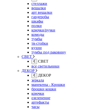
стеллажи
вешалки
арт вешалки
гардеробы
шкафы
полки
крючки/ручки
комоды
тумбы
тв-стойки
кухни
тумбы под раковину
СВЕТ
СВЕТ
все светильники
ДЕКОР
ДЕКОР
зеркала
манекены - Крошки
брошки кошки
крючки
озеленение
артефакты
часы