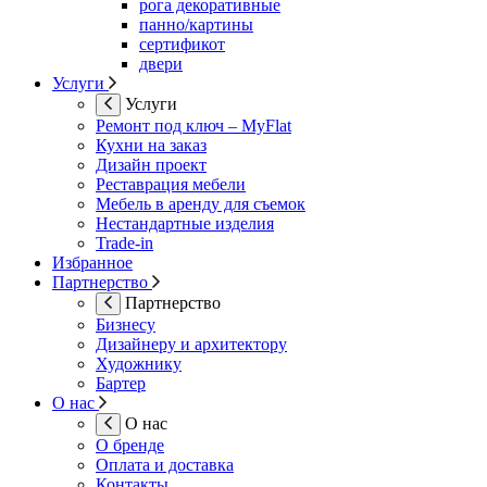
рога декоративные
панно/картины
сертификот
двери
Услуги
Услуги
Ремонт под ключ – MyFlat
Кухни на заказ
Дизайн проект
Реставрация мебели
Мебель в аренду для съемок
Нестандартные изделия
Trade-in
Избранное
Партнерство
Партнерство
Бизнесу
Дизайнеру и архитектору
Художнику
Бартер
О нас
О нас
О бренде
Оплата и доставка
Контакты