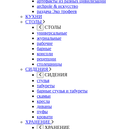
артефакты из разных цивилизаций
archpole & искусство
раздача Эко трофеев
КУХНИ
СТОЛЫ
СТОЛЫ
универсальные
журнальные
рабочие
барные
консоли
рецепции
столешницы
СИДЕНИЯ
СИДЕНИЯ
стулья
табуреты
барные стулья и табуреты
скамьи
кресла
диваны
пуфы
кровати
ХРАНЕНИЕ
ХРАНЕНИЕ