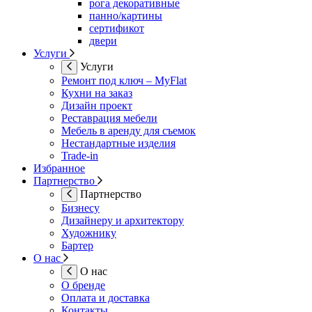
рога декоративные
панно/картины
сертификот
двери
Услуги
Услуги
Ремонт под ключ – MyFlat
Кухни на заказ
Дизайн проект
Реставрация мебели
Мебель в аренду для съемок
Нестандартные изделия
Trade-in
Избранное
Партнерство
Партнерство
Бизнесу
Дизайнеру и архитектору
Художнику
Бартер
О нас
О нас
О бренде
Оплата и доставка
Контакты