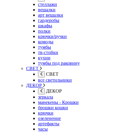
стеллажи
вешалки
арт вешалки
гардеробы
шкафы
полки
крючки/ручки
комоды
тумбы
тв-стойки
кухни
тумбы под раковину
СВЕТ
СВЕТ
все светильники
ДЕКОР
ДЕКОР
зеркала
манекены - Крошки
брошки кошки
крючки
озеленение
артефакты
часы