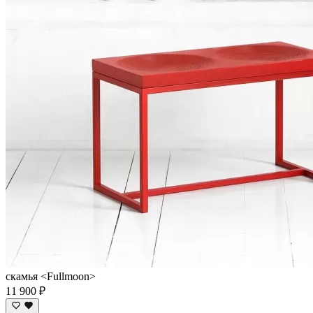
скамья <Fullmoon>
11 900 ₽