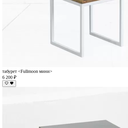
табурет <Fullmoon мини>
6 200 ₽