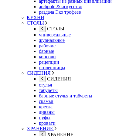
артефакты из разных цивилизаций
archpole & искусство
раздача Эко трофеев
КУХНИ
СТОЛЫ
СТОЛЫ
универсальные
журнальные
рабочие
барные
консоли
рецепции
столешницы
СИДЕНИЯ
СИДЕНИЯ
стулья
табуреты
барные стулья и табуреты
скамьи
кресла
диваны
пуфы
кровати
ХРАНЕНИЕ
ХРАНЕНИЕ