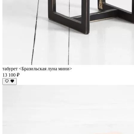
табурет <Бразильская луна мини>
13 100 ₽