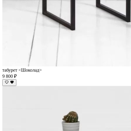
табурет <Шоколад>
9 800 ₽