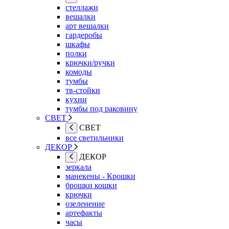
стеллажи
вешалки
арт вешалки
гардеробы
шкафы
полки
крючки/ручки
комоды
тумбы
тв-стойки
кухни
тумбы под раковину
СВЕТ
СВЕТ
все светильники
ДЕКОР
ДЕКОР
зеркала
манекены - Крошки
брошки кошки
крючки
озеленение
артефакты
часы