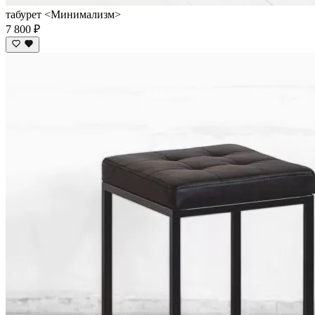
табурет <Минимализм>
7 800 ₽