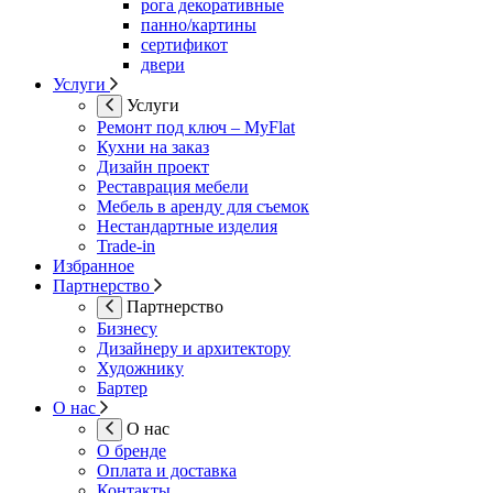
рога декоративные
панно/картины
сертификот
двери
Услуги
Услуги
Ремонт под ключ – MyFlat
Кухни на заказ
Дизайн проект
Реставрация мебели
Мебель в аренду для съемок
Нестандартные изделия
Trade-in
Избранное
Партнерство
Партнерство
Бизнесу
Дизайнеру и архитектору
Художнику
Бартер
О нас
О нас
О бренде
Оплата и доставка
Контакты