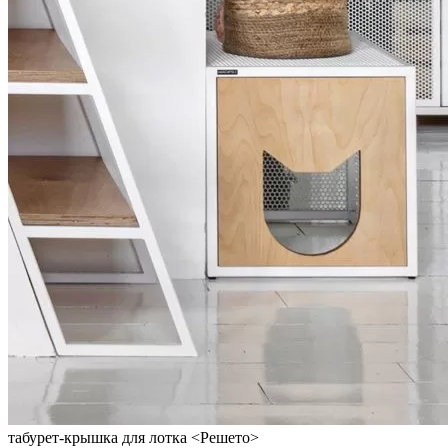
табурет-крышка для лотка <Решето>