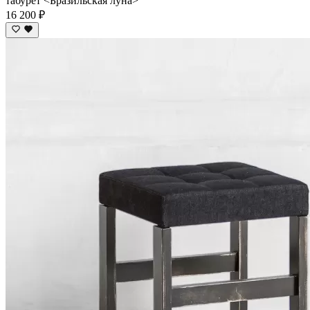
табурет <Бразильская луна>
16 200 ₽